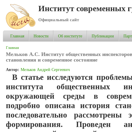
Институт современных 
Официальный сайт
Главная
Новости
Об институте
Публикации
Пар
Вы здесь
Главная
Мельков А.С. Институт общественных инспекторов
становления и современное состояние
Автор:
Мельков Андрей Сергеевич
В статье исследуются проблем
института общественных и
окружающей среды в соврем
подробно описана история стан
последовательно рассмотрены 
формирования. Проведен а