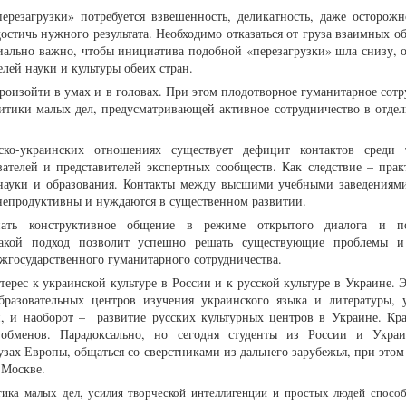
ерезагрузки» потребуется взвешенность, деликатность, даже осторожно
остичь нужного результата. Необходимо отказаться от груза взаимных о
ально важно, чтобы инициатива подобной «перезагрузки» шла снизу, о
елей науки и культуры обеих стран.
роизойти в умах и в головах. При этом плодотворное гуманитарное сотр
литики малых дел, предусматривающей активное сотрудничество в отдел
ско-украинских отношениях существует дефицит контактов среди 
ателей и представителей экспертных сообществ. Как следствие – прак
и науки и образования. Контакты между высшими учебными заведениям
непродуктивны и нуждаются в существенном развитии.
ать конструктивное общение в режиме открытого диалога и по
акой подход позволит успешно решать существующие проблемы и 
жгосударственного гуманитарного сотрудничества.
рес к украинской культуре в России и к русской культуре в Украине. 
бразовательных центров изучения украинского языка и литературы, 
и, и наоборот – развитие русских культурных центров в Украине. Кр
 обменов. Парадоксально, но сегодня студенты из России и Укра
зах Европы, общаться со сверстниками из дальнего зарубежья, при этом
 Москве.
тика малых дел, усилия творческой интеллигенции и простых людей спосо