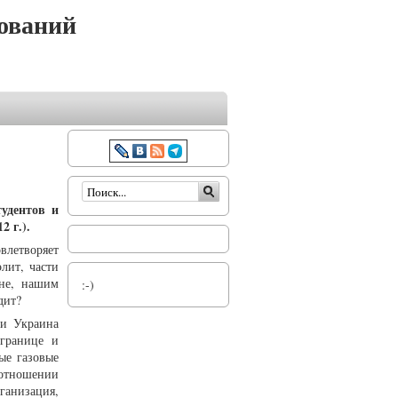
ований
Форма поиска
удентов и
2 г.).
влетворяет
лит, части
ине, нашим
:-)
дит?
 и Украина
 границе и
ые газовые
 отношении
ганизация,