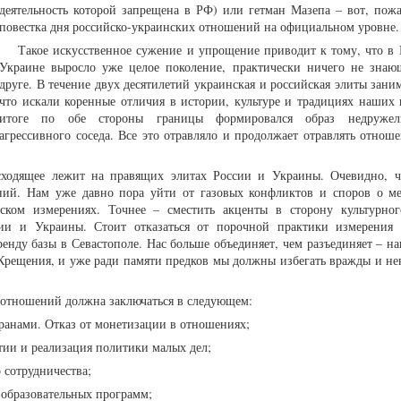
деятельность которой запрещена в РФ) или гетман Мазепа – вот, пожа
повестка дня российско-украинских отношений на официальном уровне.
Такое искусственное сужение и упрощение приводит к тому, что в 
Украине выросло уже целое поколение, практически ничего не знаю
друге. В течение двух десятилетий украинская и российская элиты зани
что искали коренные отличия в истории, культуре и традициях наших 
итоге по обе стороны границы формировался образ недруже
агрессивного соседа. Все это отравляло и продолжает отравлять отнош
исходящее лежит на правящих элитах России и Украины. Очевидно, ч
ений. Нам уже давно пора уйти от газовых конфликтов и споров о м
ском измерениях. Точнее – сместить акценты в сторону культурног
ссии и Украины. Стоит отказаться от порочной практики измерения 
ренду базы в Севастополе. Нас больше объединяет, чем разъединяет – н
рещения, и уже ради памяти предков мы должны избегать вражды и не
 отношений должна заключаться в следующем:
транами. Отказ от монетизации в отношениях;
ии и реализация политики малых дел;
 сотрудничества;
-образовательных программ;