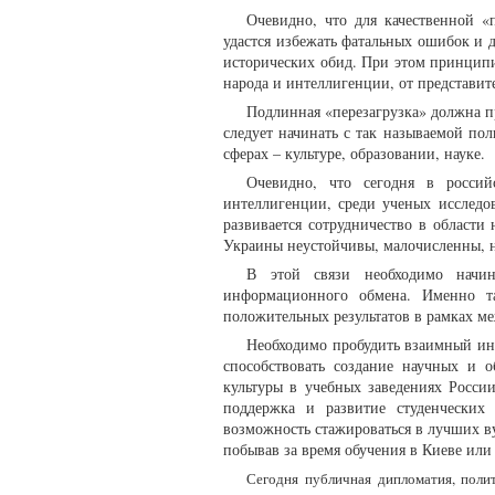
Очевидно, что для качественной «п
удастся избежать фатальных ошибок и д
исторических обид. При этом принципи
народа и интеллигенции, от представит
Подлинная «перезагрузка» должна п
следует начинать с так называемой по
сферах – культуре, образовании, науке.
Очевидно, что сегодня в россий
интеллигенции, среди ученых исследов
развивается сотрудничество в област
Украины неустойчивы, малочисленны, 
В этой связи необходимо начин
информационного обмена. Именно т
положительных результатов в рамках ме
Необходимо пробудить взаимный инте
способствовать создание научных и о
культуры в учебных заведениях Росси
поддержка и развитие студенческих
возможность стажироваться в лучших ву
побывав за время обучения в Киеве или
Сегодня публичная дипломатия, поли