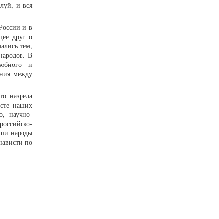
луй, и вся
России и в
щее друг о
мались тем,
народов. В
любного и
ения между
то назрела
есте наших
о, научно-
российско-
аши народы
нависти по