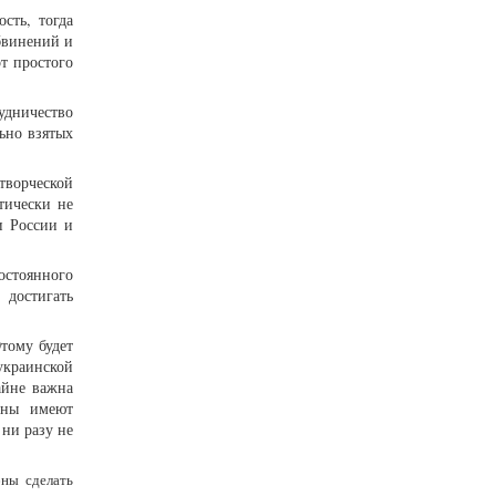
сть, тогда
бвинений и
т простого
удничество
ьно взятых
творческой
тически не
и России и
стоянного
достигать
Этому будет
украинской
айне важна
ины имеют
 ни разу не
бны сделать