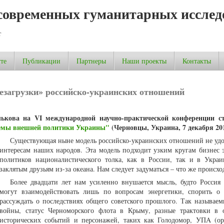
современных гуманитарных исслед
т
те
Публикации
Партнеры
Наши проекты
Контакты
езагрузки» российско-украинских отношений
ькова на VI международной научно-практической конференции ст
емы внешней политики Украины"
(Черновцы, Украина, 7 декабря 201
Существующая ныне модель российско-украинских отношений не удо
интересам наших народов. Эта модель подходит узким кругам бизнес э
политиков националистического толка, как в России, так и в Укра
заклятым друзьям из-за океана. Нам следует задуматься – что же происхо
Более двадцати лет нам усиленно внушается мысль, будто Россия
могут взаимодействовать лишь по вопросам энергетики, спорить о
рассуждать о последствиях общего советского прошлого. Так называем
войны, статус Черноморского флота в Крыму, разные трактовки в
исторических событий и персонажей, таких как Голодомор, УПA (ор