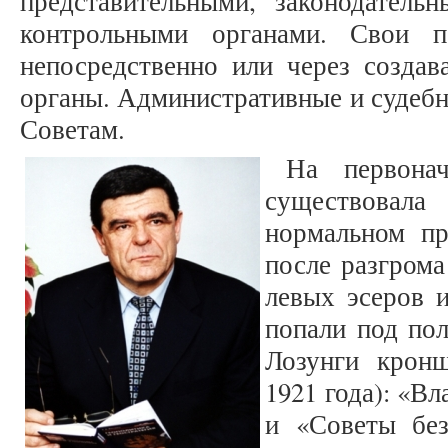
представительными, законодатель
контрольными органами. Свои п
непосредственно или через создав
органы. Административные и судеб
Советам.
На первона
существовала
нормальном пр
после разгрома
левых эсеров 
попали под по
Лозунги кронш
1921 года): «Вл
и «Советы без