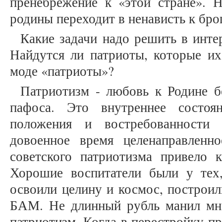
пренебрежение к «этой стране». Н
родины переходит в ненависть к бр
Какие задачи надо решить в инте
Найдутся ли патриоты, которые их
моде «патриоты»?
Патриотизм - любовь к Родине б
пафоса. Это внутреннее состо
положения и востребованности
довоенное время целенаправленн
советского патриотизма привело 
Хорошие воспитатели были у тех,
освоили целину и космос, построи
БАМ. Не длинный рубль манил мно
патриотизм. Когда в перестройку п