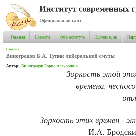
Институт современных 
Официальный сайт
Главная
Новости
Об институте
Публикации
Пар
Вы здесь
Главная
Виноградов Б.А. Тупик либеральной смуты
Автор:
Виноградов Борис Алексеевич
Зоркость этой эпо
времена, неспос
отл
Зоркость этих времен - э
И.А. Бродски