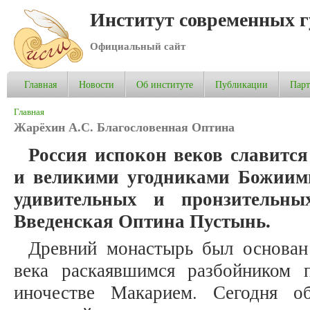
Институт современных 
Официальный сайт
Главная
Новости
Об институте
Публикации
Пар
Вы здесь
Главная
Жарёхин А.С. Благословенная Оптина
Россия испокон веков славитс
и великими угодниками Божиим
удивительных и пронзительны
Введенская Оптина Пустынь.
Древний монастырь был основан
века раскаявшимся разбойником 
иночестве Макарием. Сегодня о