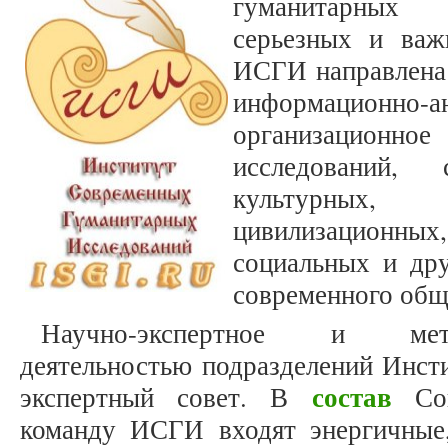
гуманитарных
серьезных и важ
ИСГИ направлена 
информацион
организационно
исследований,
культурных,
цивилизацион
социальных и др
современного общ
Научно-экспертное и мето
деятельностью подразделений Инст
состав
экспертный совет. В
Сов
команду ИСГИ входят энергичные