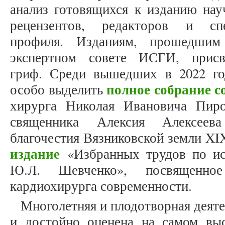
анализ готовящихся к изданию нау
рецензентов, редакторов и спе
профиля. Изданиям, прошедшим
экспертном совете ИСГИ, присв
гриф. Среди вышедших в 2022 го
полное собрание с
особо выделить
хирурга Николая Ивановича Пир
священника Алексия Алексее
благочестия Вязниковской земли XI
издание
«Избранных трудов по ис
Ю.Л. Шевченко», посвященное
кардиохирурга современности.
Многолетняя и плодотворная деят
и достойно оценена на самом вы