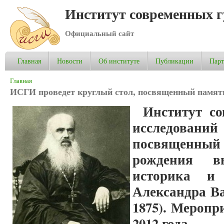
Институт современных 
Официальный сайт
Главная
Новости
Об институте
Публикации
Пар
Вы здесь
Главная
ИСГИ проведет круглый стол, посвященный памяти
Институт с
исследований
посвященн
рождения вы
историка и 
Александра Ва
1875).
Меропри
2012 года.