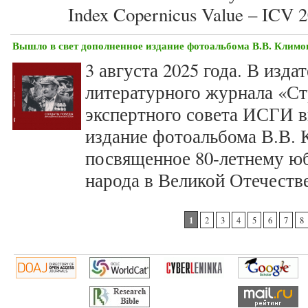
Index Copernicus Value – ICV 2
Вышло в свет дополненное издание фотоальбома В.В. Клим
3 августа 2025 года. В изда
литературного журнала «Ст
экспертного совета ИСГИ в
издание фотоальбома В.В.
посвященное 80-летнему ю
народа в Великой Отечестве
Страницы
1
2
3
4
5
6
7
8