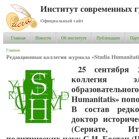
Институт современных 
Официальный сайт
Главная
Новости
Об институте
Публикации
Пар
Вы здесь
Главная
Редакционная коллегия журнала «Studia Нumanitat
25 сентября 
коллегия эл
образователь
Humanitatis» по
В состав редк
доктор историче
(Сериате, И
политических наук С.И. Бостан (