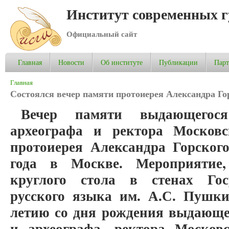
Институт современных 
Официальный сайт
Главная
Новости
Об институте
Публикации
Пар
Вы здесь
Главная
Состоялся вечер памяти протоиерея Александра Го
Вечер памяти выдающегося
археографа и ректора Москов
протоиерея Александра Горског
года в Москве. Мероприятие
круглого стола в стенах Госу
русского языка им. А.С. Пушки
летию со дня рождения выдающе
и археографа, ректора Москов