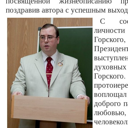
посвященной жизнеописанию пр
поздравив автора с успешным выход
С соо
личност
Горского
Президен
выступл
духовных
Горского
протоие
воплощал
доброго п
любовью
человеко