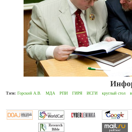
Инфо
Тэги:
Горский А.В.
МДА
РПИ
ГИРЯ
ИСГИ
круглый стол