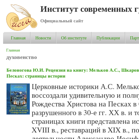
Институт современных 
Официальный сайт
Главная
Новости
Об институте
Публикации
Пар
Вы здесь
Главная
духовенство
Белоногова Ю.И. Рецензия на книгу: Мельков А.С., Шкаров
Песках: страницы истории
Церковные историки А.С. Мельк
воссоздали удивительную и пол
Рождества Христова на Песках в
разрушенного в 30-е гг. ХХ в. и 
страницах книги представлена ис
XVIII в., реставраций в XIX в., 
деятельности Александро-Иосифо