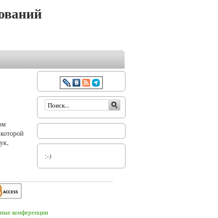
ований
Форма поиска
ом
 которой
ук,
:-)