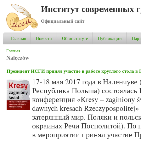
Институт современных 
Официальный сайт
Главная
Новости
Об институте
Публикации
Пар
Вы здесь
Главная
Nałęczów
Президент ИСГИ принял участие в работе круглого стола в
17-18 мая 2017 года в Наленчуве
Республика Польша) состоялась 
конференция «Kresy – zaginiony świ
dawnych kresach Rzeczypospolitej
затерянный мир. Поляки и польс
окраинах Речи Посполитой). По
в мероприятии принял участие П