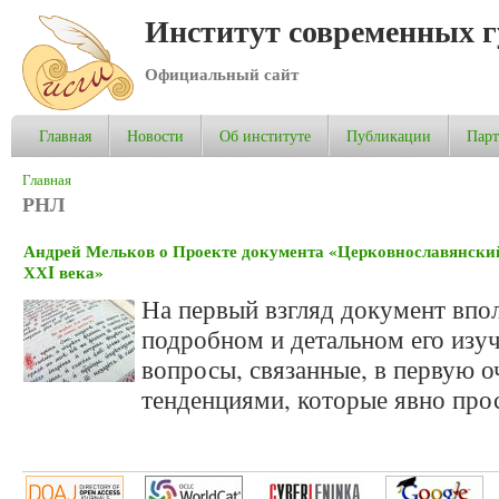
Институт современных 
Официальный сайт
Главная
Новости
Об институте
Публикации
Пар
Вы здесь
Главная
РНЛ
Андрей Мельков о Проекте документа «Церковнославянски
ХХI века»
На первый взгляд документ впол
подробном и детальном его изу
вопросы, связанные, в первую о
тенденциями, которые явно прос