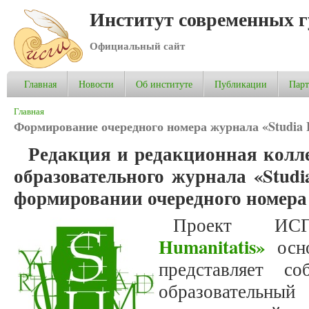
Институт современных 
Официальный сайт
Главная
Новости
Об институте
Публикации
Пар
Вы здесь
Главная
Формирование очередного номера журнала «Studia 
Редакция и редакционная колле
образовательного журнала «Studi
формировании очередного номера и
Проект 
Humanitatis»
осн
представляет со
образовательный