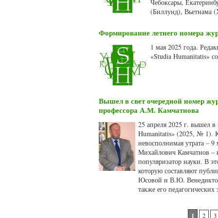
Чебоксары, Екатеринбу
(Биллунд), Вьетнама (
Формирование летнего номера журн
1 мая 2025 года. Ред
«Studia Humanitatis» 
Вышел в свет очередной номер жур
профессора А.М. Камчатнова
25 апреля 2025 г. вышел 
Humanitatis» (2025, № 1).
невосполнимая утрата – 9 
Михайлович Камчатнов – в
популяризатор науки. В э
которую составляют публи
Юсовой и В.Ю. Венедиктов
также его педагогических 
Страницы
1
2
3