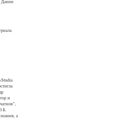
, Дании
урнала
«Studia
остигла
др
тор и
чатнов",
О.Б.
знания, а