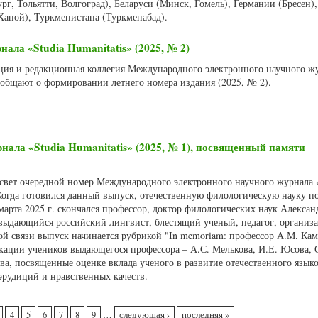
рг, Тольятти, Волгоград), Беларуси (Минск, Гомель), Германии (Бресен)
Ханой), Туркменистана (Туркменабад).
ала «Studia Humanitatis» (2025, № 2)
акция и редакционная коллегия Международного электронного научного ж
сообщают о формировании летнего номера издания (2025, № 2).
нала «Studia Humanitatis» (2025, № 1), посвященный памяти
в свет очередной номер Международного электронного научного журнала 
 Когда готовился данный выпуск, отечественную филологическую науку п
марта 2025 г. скончался профессор, доктор филологических наук Алексан
ыдающийся российский лингвист, блестящий ученый, педагог, организа
той связи выпуск начинается рубрикой "In memoriam: профессор А.М. Кам
кации учеников выдающегося профессора – А.С. Мелькова, И.Е. Юсова, 
а, посвященные оценке вклада ученого в развитие отечественного языко
эрудиций и нравственных качеств.
4
5
6
7
8
9
…
следующая ›
последняя »