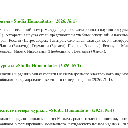
нала «Studia Humanitatis» (2026, № 1)
ел в свет весенний номер Международного электронного научного журнал
 1). Авторами выпуска стали представители учебных заведений и научны
ран: России (Петрозаводск, Таганрог, Смоленск, Екатеринбург, Симфер
 Дании (Биллунд), Германии (Бремен), Польши (Варшава), Беларуси (Мин
енабад, Мары), Индонезии (Проболинго), Вьетнама (Ханой).
рнала «Studia Humanitatis» (2026, № 1)
 Редакция и редакционная коллегия Международного электронного научно
сообщают о формировании весеннего номера издания (2026, № 1).
ятого номера журнала «Studia Humanitatis» (2025, № 4)
Редакция и редакционная коллегия Международного электронного научног
сообщают о формировании юбилейного, пятидесятого номера издания (202