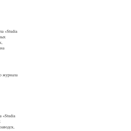
а «Studia
ных
к,
ана
го журнала
 «Studia
х
заводск,