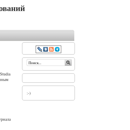
ований
Форма поиска
Studia
онным
:-)
урнала