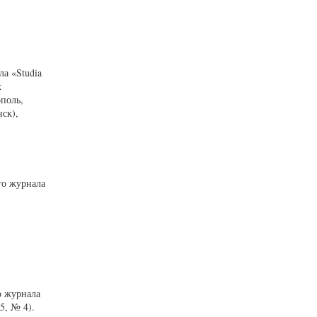
а «Studia
х
ополь,
ск),
го журнала
о журнала
5, № 4).