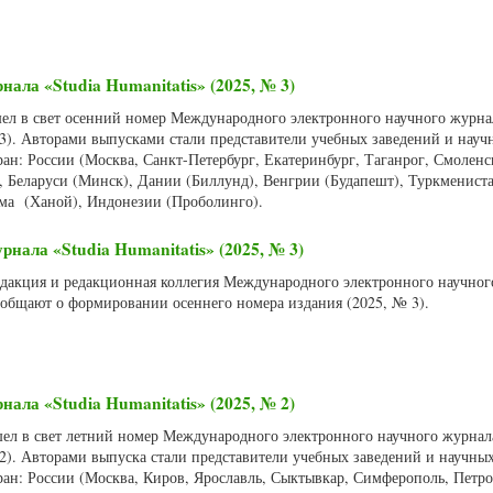
нала «Studia Humanitatis» (2025, № 3)
шел в свет осенний номер Международного электронного научного журнал
 3). Авторами выпусками стали представители учебных заведений и науч
ан: России (Москва, Санкт-Петербург, Екатеринбург, Таганрог, Смоленс
, Беларуси (Минск), Дании (Биллунд), Венгрии (Будапешт), Туркменист
ама (Ханой), Индонезии (Проболинго).
нала «Studia Humanitatis» (2025, № 3)
Редакция и редакционная коллегия Международного электронного научно
сообщают о формировании осеннего номера издания (2025, № 3).
нала «Studia Humanitatis» (2025, № 2)
шел в свет летний номер Международного электронного научного журнала
 2). Авторами выпуска стали представители учебных заведений и научны
ран: России (Москва, Киров, Ярославль, Сыктывкар, Симферополь, Петро