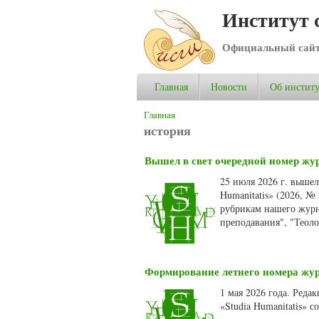
Институт 
Официальный сай
Главная
Новости
Об институ
Вы здесь
Главная
история
Вышел в свет очередной номер жур
25 июля 2026 г. выше
Humanitatis» (2026, №
рубрикам нашего журн
преподавания", "Теол
Формирование летнего номера журн
1 мая 2026 года. Ред
«Studia Humanitatis» 