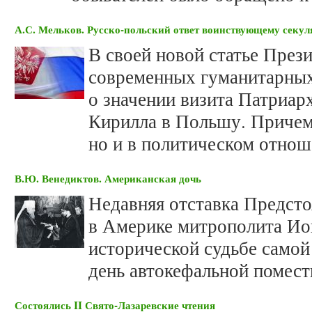
А.С. Мельков. Русско-польский ответ воинствующему секул
В своей новой статье През
современных гуманитарных
о значении визита Патриар
Кирилла в Польшу. Причем 
но и в политическом отнош
В.Ю. Венедиктов. Американская дочь
Недавняя отставка Предст
в Америке митрополита Ион
исторической судьбе самой
день автокефальной помест
Состоялись II Свято-Лазаревские чтения