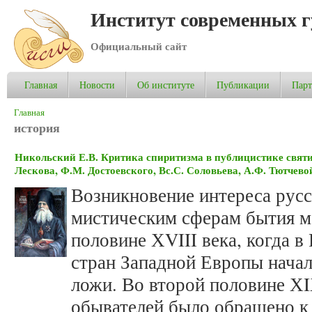
Институт современных 
Официальный сайт
Главная
Новости
Об институте
Публикации
Пар
Вы здесь
Главная
история
Никольский Е.В. Критика спиритизма в публицистике святи
Лескова, Ф.М. Достоевского, Вс.С. Соловьева, А.Ф. Тютчево
Возникновение интереса русс
мистическим сферам бытия м
половине ХVIII века, когда 
стран Западной Европы начал
ложи. Во второй половине Х
обывателей было обращено к 