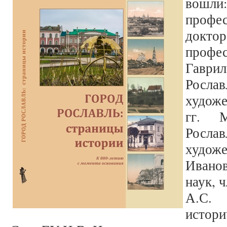
вошли:
профе
докт
проф
Гавр
Росл
художе
гг. М
Росл
худож
Ивано
наук, 
А.С.
исто