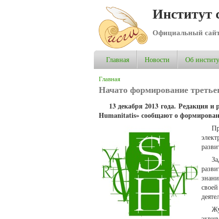
Институт 
Официальный сай
Главная
Новости
Об институ
Вы здесь
Главная
Начато формирование третьег
13 декабря 2013 года. Редакция и
Humanitatis» сообщают о формирован
П
элект
разви
За
разв
знани
свое
деяте
Ж
эквив