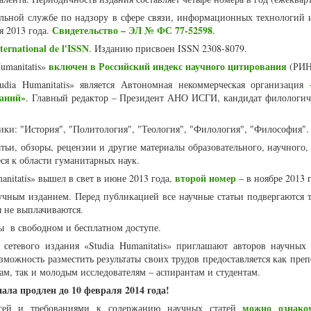
альной службе по надзору в сфере связи, информационных технологий 
Свидетельство – ЭЛ № ФС 77-52598
я 2013 года.
.
ternational de l'ISSN
. Изданию присвоен ISSN 2308-8079.
включен в Российский индекс научного цитирования
umanitatis
»
(РИН
udia Humanitatis» является Автономная некоммерческая организация
аний»
. Главный редактор – Президент АНО ИСГИ, кандидат филологич
ки: "История", "Политология", "Теология", "Филология", "Философия".
ьи, обзоры, рецензии и другие материалы образовательного, научного,
еся к области гуманитарных наук.
второй номер
nitatis» вышел в свет в июне 2013 года,
– в ноябре 2013 
учным изданием. Перед публикацией все научные статьи подвергаются 
ы не выплачиваются.
ы в свободном и бесплатном доступе.
 сетевого издания «Studia Humanitatis» приглашают авторов научных 
можность разместить результаты своих трудов предоставляется как преп
ам, так и молодым исследователям – аспирантам и студентам.
ала продлен до 10 февраля 2014 года!
можно ознако
сей и требованиями к содержанию научных статей