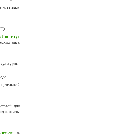
и массовых
Ц).
«Институт
еских наук
 культурно-
года.
тщательной
статей для
одавателям
миться
на