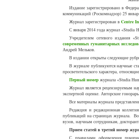
Издание зарегистрировано в Федер
коммуникаций (Роскомнадзор) 25 январ
Centre In
Журнал зарегистрирован в
С января 2014 года журнал «
Studia
H
Учредителем сетевого издания «St
современных гуманитарных исследов
Андрей Мельков.
В издании открыты следующие рубри
В журнале публикуются научные стат
просветительского характера, относящи
Первый номер
журнала «Studia Huma
Журнал является рецензируемым на
экспертной оценке. Авторские гонорар
Все материалы журнала представлен
Редакция и редакционная коллегия
публикаций на страницах журнала. Воз
вузов, научным сотрудникам, докторант
Прием статей в третий номер журн
С правилами оформления рукопи