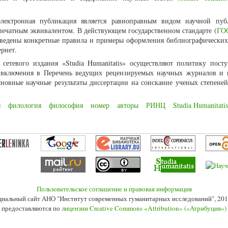
лектронная публикация является равноправным видом научной пуб
ечатным эквивалентом. В действующем государственном стандарте (
ГОС
иведены конкретные правила и примеры оформления библиографических
рнет.
 сетевого издания «Studia Humanitatis» осуществляют политику посту
о включения в Перечень ведущих рецензируемых научных журналов и 
новные научные результаты диссертации на соискание ученых степеней
я
филология
философия
номер
авторы
РИНЦ
Studia Humanitatis
Пользовательское соглашение и правовая информация
иальный сайт АНО "Институт современных гуманитарных исследований", 201
 предоставляются по
лицензии Creative Commons «Attribution» («Атрибуция»)