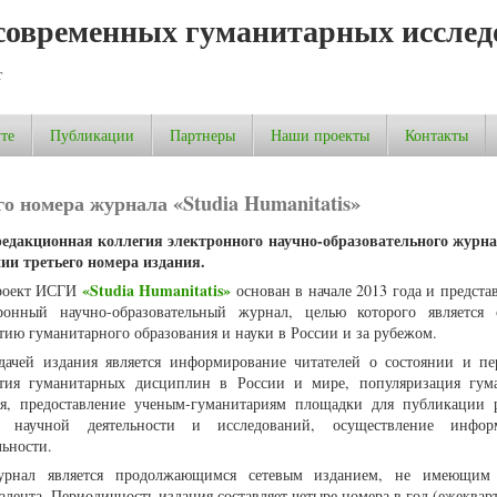
современных гуманитарных исслед
т
те
Публикации
Партнеры
Наши проекты
Контакты
о номера журнала «Studia Humanitatis»
 редакционная коллегия электронного научно-образовательного журна
ии третьего номера издания.
«Studia Humanitatis»
роект ИСГИ
основан в начале 2013 года и предста
ронный научно-образовательный журнал, целью которого является 
тию гуманитарного образования и науки в России и за рубежом.
дачей издания является информирование читателей о состоянии и пе
ития гуманитарных дисциплин в России и мире, популяризация гум
я, предоставление ученым-гуманитариям площадки для публикации р
й научной деятельности и исследований, осуществление инфор
льности.
урнал является продолжающимся сетевым изданием, не имеющим 
алента. Периодичность издания составляет четыре номера в год (ежекварт