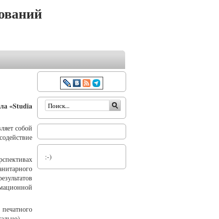
ований
Форма поиска
ла «Studia
вляет собой
содействие
:-)
рспективах
анитарного
езультатов
мационной
печатного
ально).