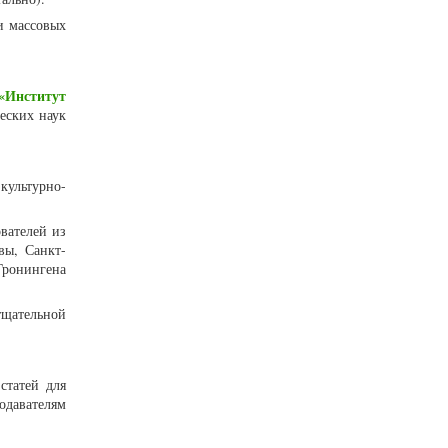
и массовых
«Институт
еских наук
 культурно-
вателей из
вы, Санкт-
Гронингена
тщательной
статей для
одавателям