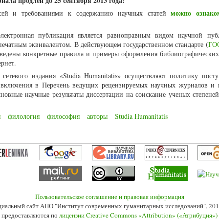
нала продлен до 25 сентября 2013 года!
можно ознако
сей и требованиями к содержанию научных статей
лектронная публикация является равноправным видом научной пуб
ечатным эквивалентом. В действующем государственном стандарте (
ГОС
иведены конкретные правила и примеры оформления библиографических
рнет.
 сетевого издания «Studia Humanitatis» осуществляют политику посту
о включения в Перечень ведущих рецензируемых научных журналов и 
новные научные результаты диссертации на соискание ученых степеней
я
филология
философия
авторы
Studia Humanitatis
Пользовательское соглашение и правовая информация
иальный сайт АНО "Институт современных гуманитарных исследований", 201
 предоставляются по
лицензии Creative Commons «Attribution» («Атрибуция»)