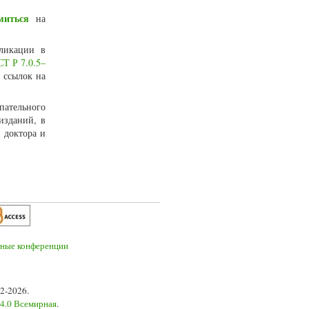
миться
на
ликации в
Т Р 7.0.5–
 ссылок на
пательного
изданий, в
 доктора и
2-2026.
 4.0 Всемирная
.