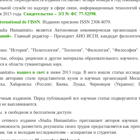
альной службе по надзору в сфере связи, информационных технологий 
Свидетельство – ЭЛ № ФС 77-52598
я 2013 года.
.
ternational de l'ISSN
. Изданию присвоен ISSN 2308-8079.
udia Humanitatis» является Автономная некоммерческая организация
аний»
. Главный редактор – Президент АНО ИСГИ, кандидат филологич
ки: "История", "Политология", "Теология", "Филология", "Философия".
ьи, обзоры, рецензии и другие материалы образовательного, научного,
еся к области гуманитарных наук.
вышел в свет
nitatis»
в июне 2013 года. В него вошли статьи исследо
и авторами стали представители вузов и научных организаций Моск
рска, Хабаровска (Россия); Киева, Луцка, Черновцов (Украина); 
учным изданием. Перед публикацией все научные статьи подвергаются 
ы не выплачиваются.
ы в свободном и бесплатном доступе.
 сетевого издания «Studia Humanitatis» приглашают авторов научных 
можность разместить результаты своих трудов предоставляется как преп
ам, так и молодым исследователям – аспирантам и студентам.