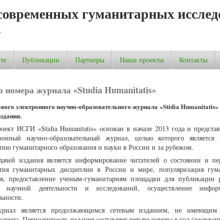
современных гуманитарных исслед
т
те
Публикации
Партнеры
Наши проекты
Контакты
 номера журнала «Studia Humanitatis»
вого электронного научно-образовательного журнала «Stidia Humanitatis
здания.
оект ИСГИ «Stidia Humanitatis» основан в начале 2013 года и представ
ронный научно-образовательный журнал, целью которого является 
тию гуманитарного образования и науки в России и за рубежом.
дачей издания является информирование читателей о состоянии и пе
ития гуманитарных дисциплин в России и мире, популяризация гум
я, предоставление ученым-гуманитариям площадки для публикации р
й научной деятельности и исследований, осуществление инфор
льности.
урнал является продолжающимся сетевым изданием, не имеющим 
алента. Периодичность издания составляет четыре номера в год (ежекварт