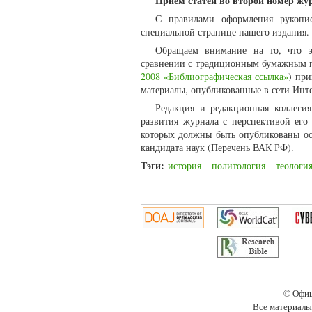
Прием статей во второй номер жур
С правилами оформления рукопи
специальной странице нашего издания.
Обращаем внимание на то, что э
сравнении с традиционным бумажным п
2008 «Библиографическая ссылка»
) пр
материалы, опубликованные в сети Инте
Редакция и редакционная коллегия
развития журнала с перспективой ег
которых должны быть опубликованы ос
кандидата наук (Перечень ВАК РФ).
Тэги:
история
политология
теологи
© Офиц
Все материалы