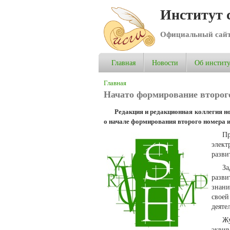
Институт 
Официальный сай
Главная
Новости
Об институ
Вы здесь
Главная
Начато формирование второго
Редакция и редакционная коллегия но
о начале формирования второго номера и
Пр
элект
разви
За
разв
знани
свое
деяте
Ж
эквив