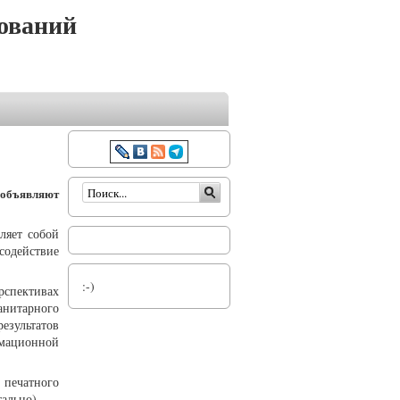
ований
Форма поиска
» объявляют
ляет собой
содействие
:-)
рспективах
анитарного
езультатов
мационной
печатного
ально).