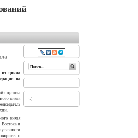
ований
кла
Форма поиска
а из цикла
ерации на
ий» принял
ного князя
:-)
дседатель
хии.
ного князя
о Востока и
улярности
оворится о