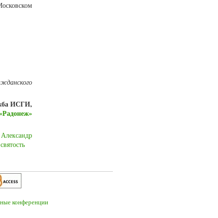
осковском
ажданского
жба ИСГИ,
«Радонеж»
Александр
святость