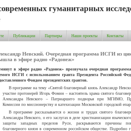
современных гуманитарных исслед
т
те
Публикации
Партнеры
Наши проекты
Контакты
лександр Невский. Очередная программа ИСГИ из ци
ышла в эфире радио «Радонеж»
0 минут в эфире радио «Радонеж» прозвучала очередная программ
уемого ИСГИ с использованием гранта Президента Российской Фед
доставленного Фондом президентских грантов.
В программе на тему «Святой благоверный князь Александр Невск
участие протоиерей Игорь Фомин – настоятель храма святого благовер
Александра Невского – Патриаршего подворья при МГИМО, Пре
Комиссии по миссионерству и катехизации Московской городской епар
В программе рассказывается о жизни и трудах святого благовер
Александра Невского, о его заслугах в деле христианизации языческог
защиты западных пределов Руси, раскрываются причины поп
благоверного князя в современном российском обществе. Подробно г