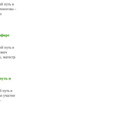
ий путь и
лоногова –
о
эфире
ий путь и
рович
, магистр
путь и
й путь и
л участие
–