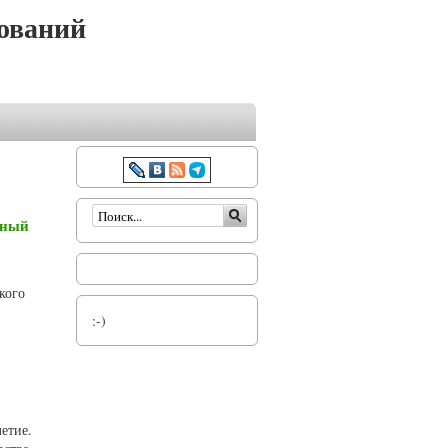
ований
Форма поиска
нный
кого
:-)
етие.