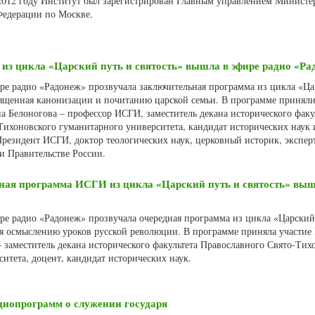
 2012 году Институт был зарегистрирован Главным управлением Министе
едерации по Москве.
з цикла «Царский путь и святость» вышла в эфире радио «Ра
ире радио «Радонеж» прозвучала заключительная программа из цикла «Ц
священная канонизации и почитанию царской семьи. В программе принял
 Белоногова – профессор ИСГИ, заместитель декана исторического факу
Тихоновского гуманитарного университета, кандидат исторических наук
Президент ИСГИ, доктор теологических наук, церковный историк, экспер
и Правительстве России.
ная программа ИСГИ из цикла «Царский путь и святость» выш
ире радио «Радонеж» прозвучала очередная программа из цикла «Царский
ая осмыслению уроков русской революции. В программе приняла участи
 заместитель декана исторического факультета Православного Свято-Тих
итета, доцент, кандидат исторических наук.
адиопрограмм о служении государя