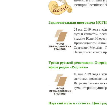
Именно в этот день в
юстиции Российской Ф
Заключительная программа ИСГИ и
24 мая 2019 года в эф
путь и святость», по
участие Юлия Игоревна
Православного Свято-
Сергеевич Мельков – 
Экспертного совета пр
Уроки русской революции. Очеред
эфире радио «Радонеж»
10 мая 2019 года в эф
святость», посвященн
Игоревна Белоногова –
гуманитарного универс
Царский путь и святость. Цикл р