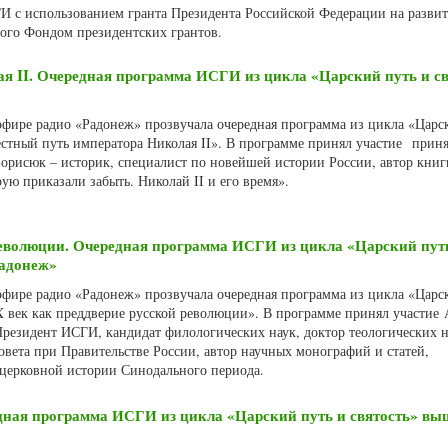
 с использованием гранта Президента Российской Федерации на разви
ного Фондом президентских грантов.
я II. Очередная программа ИСГИ из цикла «Царский путь и св
 эфире радио «Радонеж» прозвучала очередная программа из цикла «Царс
естный путь императора Николая II». В программе принял участие приня
орисюк – историк, специалист по новейшей истории России, автор книг
ую приказали забыть. Николай II и его время».
революции. Очередная программа ИСГИ из цикла «Царский пут
Радонеж»
 эфире радио «Радонеж» прозвучала очередная программа из цикла «Царс
IX век как преддверие русской революции». В программе принял участие
Президент ИСГИ, кандидат филологических наук, доктор теологических н
овета при Правительстве России, автор научных монографий и статей,
церковной истории Синодального периода.
дная программа ИСГИ из цикла «Царский путь и святость» вы