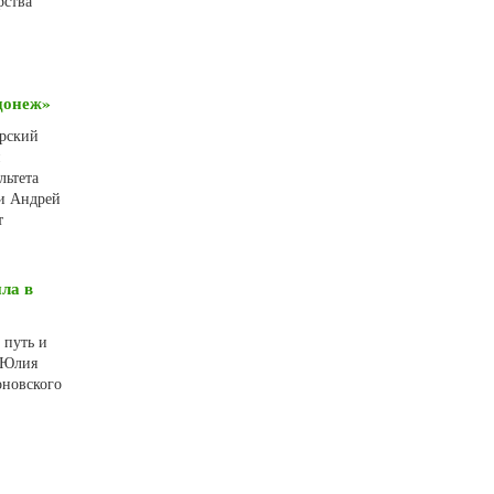
рства
донеж»
арский
и
льтета
 и Андрей
т
ла в
 путь и
е Юлия
оновского