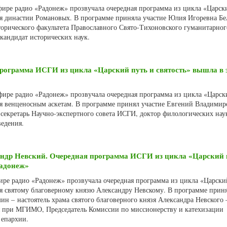
эфире радио «Радонеж» прозвучала очередная программа из цикла «Царск
ая династии Романовых. В программе приняла участие Юлия Игоревна Бе
торического факультета Православного Свято-Тихоновского гуманитарног
 кандидат исторических наук.
рограмма ИСГИ из цикла «Царский путь и святость» вышла в 
эфире радио «Радонеж» прозвучала очередная программа из цикла «Царск
ая венценосным аскетам. В программе принял участие Евгений Владими
секретарь Научно-экспертного совета ИСГИ, доктор филологических наук
едения.
андр Невский. Очередная программа ИСГИ из цикла «Царский 
Радонеж»
фире радио «Радонеж» прозвучала очередная программа из цикла «Царски
ая святому благоверному князю Александру Невскому. В программе приня
н – настоятель храма святого благоверного князя Александра Невского 
 при МГИМО, Председатель Комиссии по миссионерству и катехизации
 епархии.