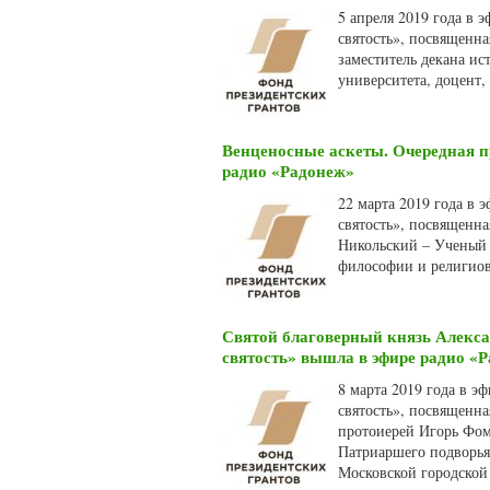
5 апреля 2019 года в 
святость», посвященн
заместитель декана ис
университета, доцент,
Венценосные аскеты. Очередная п
радио «Радонеж»
22 марта 2019 года в 
святость», посвященн
Никольский – Ученый 
философии и религиов
Святой благоверный князь Алекс
святость» вышла в эфире радио «
8 марта 2019 года в э
святость», посвященн
протоиерей Игорь Фоми
Патриаршего подворья
Московской городской