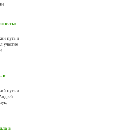
тие
ятость»
кий путь и
л участие
и
ь и
кий путь и
 Андрей
аук,
шла в