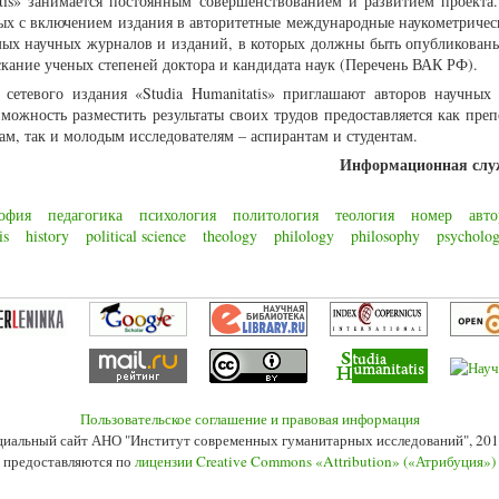
atis» занимается постоянным совершенствованием и развитием проекта
нных с включением издания в авторитетные международные наукометричес
мых научных журналов и изданий, в которых должны быть опубликован
скание ученых степеней доктора и кандидата наук (Перечень ВАК РФ).
 сетевого издания «Studia Humanitatis» приглашают авторов научных 
можность разместить результаты своих трудов предоставляется как преп
ам, так и молодым исследователям – аспирантам и студентам.
Информационная сл
офия
педагогика
психология
политология
теология
номер
авт
is
history
political science
theology
philology
philosophy
psycholo
Пользовательское соглашение и правовая информация
иальный сайт АНО "Институт современных гуманитарных исследований", 201
 предоставляются по
лицензии Creative Commons «Attribution» («Атрибуция»)