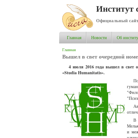
Институт 
Официальный сай
Главная
Новости
Об институ
Вы здесь
Главная
Вышел в свет очередной номер
4 июля 2016 года вышел в свет о
«Studia Humanitatis».
П
гуман
"Фил
"Псих
Ав
отлич
Мельк
и меж
науч