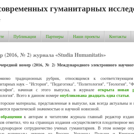
современных гуманитарных исслед
т
те
Публикации
Партнеры
Наши проекты
Контакты
 (2016, № 2) журнала «Studia Humanitatis»
чередной номер (2016, № 2) Международного электронного научно
омимо традиционных рубрик, относящимся к соответствующим
итарных наук – "История", "Педагогика", "Политология", "Теология", "
открыта новая р
ософия", начиная с этого выпуска, в журнале
опубликована двадцать одна статья
ология". Всего в данном номере
.
торские материалы, представленные в выпуске, как всегда актуальны и 
аются практической значимостью и научной новизной.
обращении
В
к авторам и читателям журнала главный редактор изда
ов отметил, что на страницах издания «осуществляется плодотворное ме
дународное сотрудничество ученых гуманитариев. В этом номере оп
ные материалы авторов из России, Украины, Польши и Кригиз