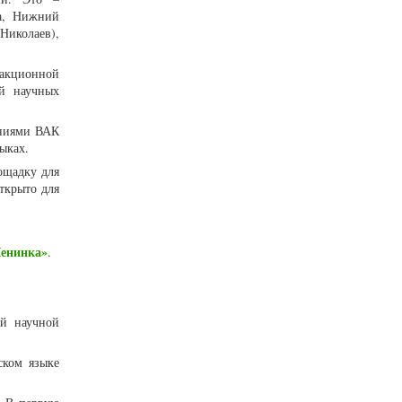
ва, Нижний
Николаев),
дакционной
ей научных
аниями ВАК
ыках.
ощадку для
ткрыто для
енинка»
.
ий научной
ском языке