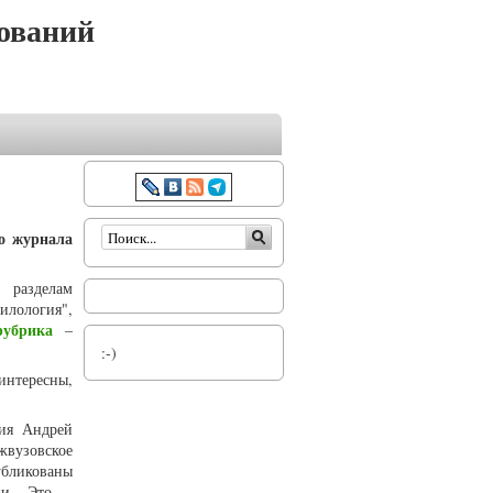
ований
Форма поиска
го журнала
 разделам
Филология",
убрика
–
:-)
интересны,
ния Андрей
жвузовское
убликованы
ии. Это –