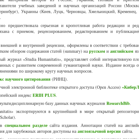
ставители учебных заведений и научных организаций России (Моск
теринбург), Украины (Киев, Луцк, Черновцы, Хмельницкий, Кременец, 
.
но предшествовала серьезная и кропотливая работа редакции и ре
связана с приемом, рецензированием, редактированием и публикаци
й внешней и внутренней рецензии, оформлены в соответствии с требов
русском
английском
ким обзором содержания статей (summary) на
и
яз
й журнал «Studia Humanitatis», представляет собой интерактивную пл
анных с развитием современной гуманитарной науки. Издание всегда о
 мнениями по широкому кругу научных вопросов.
кс научного цитирования
(РИНЦ).
«КиберЛ
чной электронной библиотеке открытого доступа (Open Access)
ERIH PLUS
опейский индекс
.
ResearchBib
мультидисциплинарную базу данных научных журналов
.
nitatis» экспортируются в крупнейший в мире открытый репозитор
Scholar).
специальном разделе
 в
сайта издания. Аннотации статей на англий
англоязычной версии
ия для зарубежных авторов доступны на
сайта.