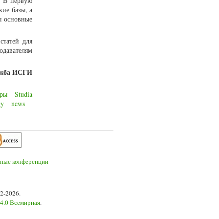
. В первую
кие базы, а
ы основные
статей для
одавателям
ужба ИСГИ
оры
Studia
gy
news
2-2026.
 4.0 Всемирная
.