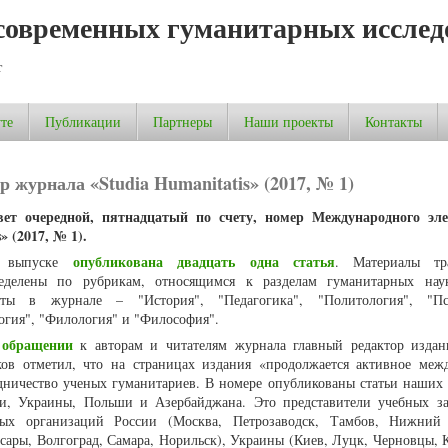
современных гуманитарных исслед
т
те
Публикации
Партнеры
Наши проекты
Контакты
 журнала «Studia Humanitatis» (2017, № 1)
ет очередной, пятнадцатый по счету, номер Международного эле
s»
(2017, № 1).
опубликована двадцать одна статья
 выпуске
. Материалы тр
ределены по рубрикам, относящимся к разделам гуманитарных наук
ыты в журнале – "История", "Педагогика", "Политология", "Пси
огия", "Филология" и "Философия".
обращении
В
к авторам и читателям журнала главный редактор изда
ов отметил, что на страницах издания «продолжается активное меж
дничество ученых гуманитариев. В номере опубликованы статьи наших 
и, Украины, Польши и Азербайджана. Это представители учебных з
ных организаций России (Москва, Петрозаводск, Тамбов, Нижний 
сары, Волгоград, Самара, Норильск), Украины (Киев, Луцк, Черновцы, К