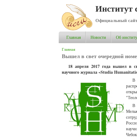
Институт 
Официальный сай
Главная
Новости
Об институ
Вы здесь
Главная
Вышел в свет очередной номер
18 апреля 2017 года вышел в св
научного журнала «Studia Humanitati
В
расп
откр
"Теол
Мельк
сотру
Росси
науч
Чебок