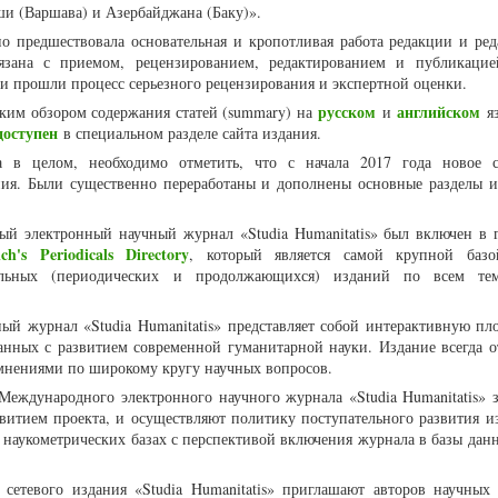
и (Варшава) и Азербайджана (Баку)».
о предшествовала основательная и кропотливая работа редакции и ре
связана с приемом, рецензированием, редактированием и публикаци
ьи прошли процесс серьезного рецензирования и экспертной оценки.
русском
английском
ким обзором содержания статей (summary) на
и
яз
доступен
в специальном разделе сайта издания.
а в целом, необходимо отметить, что с начала 2017 года новое 
ия. Были существенно переработаны и дополнены основные разделы 
ый электронный научный журнал «Studia Humanitatis» был включен в 
ich's Periodicals Directory
, который является самой крупной базо
льных (периодических и продолжающихся) изданий по всем тем
й журнал «Studia Humanitatis» представляет собой интерактивную пл
анных с развитием современной гуманитарной науки. Издание всегда о
мнениями по широкому кругу научных вопросов.
Международного электронного научного журнала «Studia Humanitatis» 
итием проекта, и осуществляют политику поступательного развития из
аукометрических базах с перспективой включения журнала в базы данн
 сетевого издания «Studia Humanitatis» приглашают авторов научных 