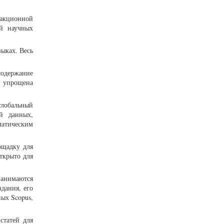
дакционной
ей научных
ыках. Весь
содержание
и упрощена
глобальный
й данных,
атическим
ощадку для
ткрыто для
занимаются
дания, его
ых Scopus,
статей для