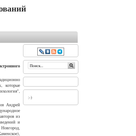
ований
Форма поиска
ктронного
адиционно
, которые
хология",
:-)
ния Андрей
дународное
авторов из
аведений и
Новгород,
аменское),