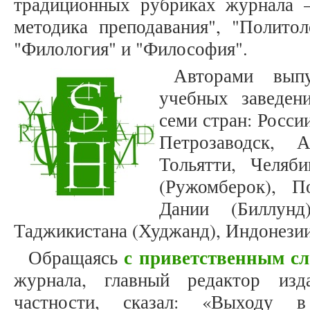
традиционных рубриках журнала –
методика преподавания", "Политол
"Филология" и "Философия".
Авторами выпу
учебных заведен
семи стран: Росси
Петрозаводск, А
Тольятти, Челяби
(Ружомберок), П
Дании (Биллунд
Таджикистана (Худжанд), Индонезии
с приветственным с
Обращаясь
журнала, главный редактор из
частности, сказал: «Выходу 