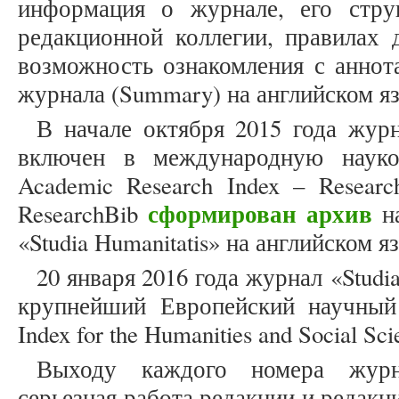
информация о журнале, его стру
редакционной коллегии, правилах 
возможность ознакомления с аннот
журнала (Summary) на английском я
В начале октября 2015 года журн
включен в международную науко
Academic Research Index – Resear
сформирован архив
ResearchBib
на
«Studia Humanitatis» на английском я
20 января 2016 года журнал «Studi
крупнейший Европейский научный 
Index for the Humanities and Social Sc
Выходу каждого номера журн
серьезная работа редакции и редакц