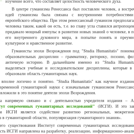
изучение всего, что составляет целостность человеческого духа.
В центре гуманизма Ренессанса был поставлен человек, а востре
идей гуманизма была связана с внутренними потребностями
европейского общества. При этом ренессансный гуманизм предполага
человека таким, какой он есть, т.е. во главу угла ставился антропоце
придавало мощный импульс в развитии новых знаний о человеке, в 
его внутреннего духовного мира, в попытке понять и преумн
культурное и нравственное развитие.
Гуманисты эпохи Возрождения под "Studia Humanitatis" поним
образовательных дисциплин – грамматику, риторику, поэзию, ф
античную историю. В дальнейшем именно из "Studia Humanitat
выделяться учебные и исследовательские дисциплины, которые 
образовали область гуманитарных наук.
вполне логично и понятно. "Studia Humanitatis" как научное издани
современной гуманитарной науки с изначальным гуманизмом Ренессан
вложили в это понятие деятели эпохи Возрождения.
ла напрямую связано и с деятельностью учредителя издания – А
тут современных гуманитарных исследований"
(ИСГИ). И это зак
ти ИСГИ является содействие развитию региональных, межрегио
а в гуманитарной области, популяризация гуманитарного знания».
оего существования Институт современных гуманитарных исследован
ость ИСГИ направлена на разработку, реализацию, информационно-анали