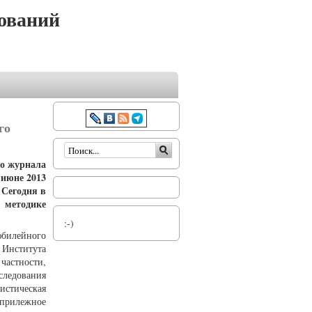
ований
го
Форма поиска
го журнала
 июне 2013
 Сегодня в
 методике
:-)
юбилейного
Института
астности,
следования
истическая
 прилежное