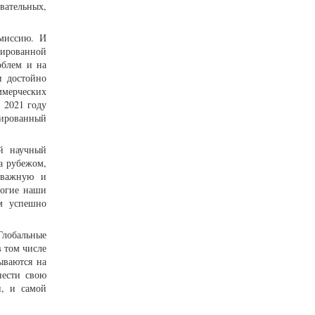
ательных,
 миссию. И
тированной
облем и на
и достойно
ммерческих
 2021 году
мированный
й научный
а рубежом,
 важную и
ногие наши
ем успешно
Глобальные
 том числе
ываются на
нести свою
и, и самой