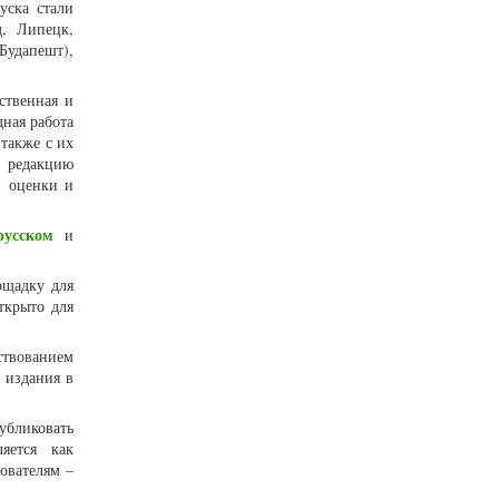
уска стали
д, Липецк,
Будапешт),
ственная и
ная работа
также с их
 редакцию
й оценки и
русском
и
ощадку для
ткрыто для
ствованием
 издания в
убликовать
ляется как
ователям –