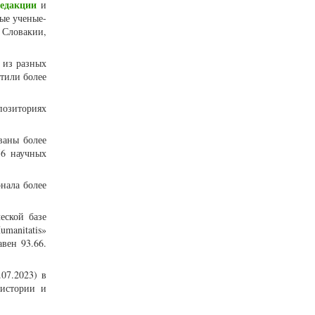
едакции
и
ные ученые-
 Словакии,
 из разных
етили более
позиториях
ваны более
56 научных
нала более
еской базе
umanitatis»
вен 93.66.
07.2023) в
истории и