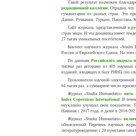
Такой результат возможен благода
редакционной коллегии
. Отрадно, что
гуманитарии из разных стран. Это пр
Дании, Румынии, Турции, Пакистана, К
ру
Сайт журнала, представленный в
стран мира. И эта динамика имеет тенд
27 тысяч уникальных посетителей.
Контент научного журнала «Studia 
России и Европейского Союза. На этих 
Российского индекса 
По данным
тысячи раз авторами из 405 научных 
изданий, входящих в базу РИНЦ (по сос
Пользователи научной электронной
64 тысяч раз, а суммарное число просмот
пять 
Журнал «Studia Humanitatis»
Index Copernicus International
. В тече
неуклонно улучшал свои показатели. Т
Начиная с 2017 года, и далее в 2018-202
включ
Журнал «Studia Humanitatis»
обновленный Перечень научных журн
литературоведению с 20 пунктами (ана