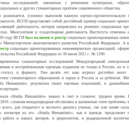
учных исследований, связанных с решением культурных, образов
циальных и других гуманитарных проблем современного общества.
 развивается, успешно выполняя важную научно-просветительскую
 сложности, ИСГИ представляет собой достойный пример социально ориен
вляющей деятельность, которая направлена на решение социальных пр
ссии. Многолетняя и плодотворная деятельность Института отмечена 
был включен в реестр
020 году ИСГИ
социально ориентированных неко
н Министерством экономического развития Российской Федерации. А в
еестр
социально ориентированных некоммерческих организаций, сфор
тельства Российской Федерации от 30 июля 2021 г. № 1290.
овременных гуманитарных исследований Международный электронны
аваемым и востребованным научным изданием не только в России, но и з
у статусу и формату. Уже десять лет наш журнал достойно несет
витию гуманитарного образования и науки в России и за рубежом. М
dia Humanitatis» результаты своих научных изысканий, в дальнейш
иссертации.
ала «Studia Humanitatis» вышел в свет в сложное, трудное время. 
-2019, сложная международная обстановка и вызванные этим проблемы, в
е всего, для открытого и честного диалога ученых, так или иначе сказ
, несмотря на это, «Studia Humanitatis», как и прежде, продолжает 
 работа и наших авторов, и рецензентов, и редакционной коллеги