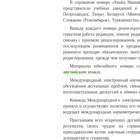
В сороковом номере «Studia Human
представители учебных заведений и 
Петрозаводск, Тверь), Беларуси (Минс
Словакии (Ружомберок), Туркменистна 
Выходу каждого номера рецензируем
серьезная работа редакции, членов ред
связана с приемом, рецензированием, р
последующим размещением и продвиж
рукописи проходят обязательную, мно
редактирования, прежде чем получают 
Материалы юбилейного номера с
английском
языках.
Международный электронный научны
обсуждения актуальных проблем, связ
интеллектуальных дискуссий и обмена 
Команда Международного электронно
проекта и осуществляет политику его 
ведущих международных наукометричес
Приглашаем всех искренних друзей
результаты своих трудов на страни
преподавателям вузов, научным сотруд
аспирантам и студентам.