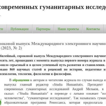
современных гуманитарных исслед
т
те
Публикации
Партнеры
Наши проекты
Контакты
роковой выпуск Международного электронного научно
(2023, № 2)
юбилейный, сороковой выпуск Международного электронного научно
а десять лет, прошедших с момента выпуска первого номера журнала в
прошло серьезный и в целом успешный путь развития и становления.
вано 860 научных статей и рецензий по истории, педагогике и
психологии, теологии, филологии и философии.
обращении
В
к авторам и читателям журнала по случаю выхода 
выпуска главный редактор «Studia Humanitatis, Президент 
современных гуманитарных исследований Андрей Мельков, в ч
сказал: «"Studia Humanitatis" в переводе с латыни означает "ис
человечества", "гуманитарные исследования". Так называлась гуман
образовательная программа Ренессанса, которая предполагала