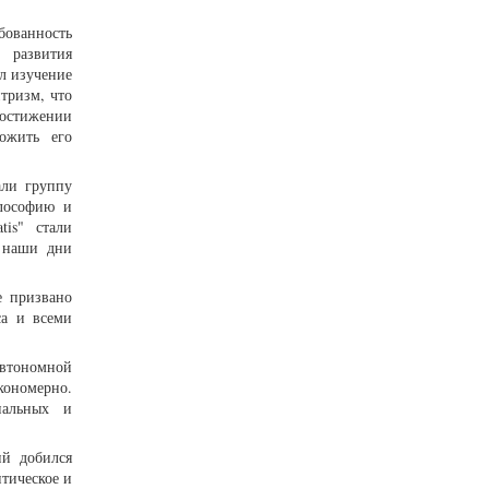
бованность
 развития
л изучение
нтризм, что
постижении
ожить его
али группу
илософию и
is" стали
в наши дни
е призвано
са и всеми
втономной
ономерно.
нальных и
ий добился
тическое и