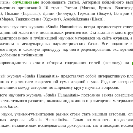
опубликовано
.
itatis»
восемнадцать статей
Авторами юбилейного вып
научных организаций 10 стран: России (Москва, Брянск, Волгогра
к), Польши (Варшава), Дании (Биллунд), Германии (Бохум), Венгрии (
(Мары), Таджикистана (Худжант), Азербайджана (Шеки).
ого научного журнала «Studia Humanitatis» всегда предшествует ответ
акционной коллегии и независимых рецензентов. Эта важная и многотруд
едактированием и публикацией научных материалов на сайте журнала, а 
ением в международных наукометрических базах. Все поданные в
гоэтапную и сложную процедуру научного рецензирования, экспертно
одобрение к публикации.
опровождаются кратким обзором содержания статей (summary) на
й журнал «Studia Humanitatis» представляет собой интерактивную пл
анных с развитием современной гуманитарной науки. Издание всегда о
мнениями между авторами по широкому кругу научных вопросов.
го научного журнала «Studia Humanitatis» постоянно занята совершен
поступательного развития, включая индексацию и размещение материалов
ких базах.
 науки, ученых-гуманитариев разных стран стать нашими авторами, оп
цах журнала «Studia Humanitatis». Такая возможность предостав
никам, независимым исследователям докторантам, так и молодым исслед