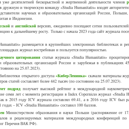
р
ря уже десятилетней бескорыстной и жертвенной деятельности членов
 в дружную и творческую команду «Studia Humanitatis» входят авторитет
едставители научных и образовательных организаций России, Польши,
итая и Индонезии.
сской
английской
и
версиях, ежедневно посещают сотни пользователей
енцию к дальнейшему росту. Только с начала 2023 года сайт журнала пос
Humanitatis» размещается в крупнейших электронных библиотеках и ре
площадках журнал востребован и пользуется популярностью.
научного цитирования
статьи журнала «Studia Humanitatis» процитиро
и образовательных организаций России и зарубежья в публикациях 4
тоянию на 25.07.2023).
«КиберЛенинка»
 библиотеки открытого доступа
скачали материалы жур
ров статей составляет более 442 тысяч (по состоянию на 25.07.2023).
лет подряд
получает высокий рейтинг в международной наукометрич
ние семи лет с момента регистрации в Index Copernicus журнал «Studia H
ак в 2015 году ICV журнала составлял 69.41, а в 2016 году ICV был ра
1 годах – ICV «Studia Humanitatis» составил 100 баллов.
ен
Министерством образования и науки Польши (распоряжение от 17.
алов и рецензируемых материалов международных конференций по 
лог Перечня ВАК РФ).