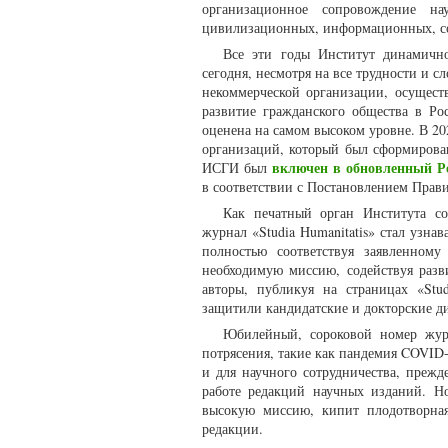
организационное сопровождение на
цивилизационных, информационных, со
Все эти годы Институт динамично
сегодня, несмотря на все трудности и
некоммерческой организации, осущест
развитие гражданского общества в Ро
оценена на самом высоком уровне. В 2
организаций, который был сформирова
включен в обновленный Р
ИСГИ был
в соответствии с Постановлением Прави
Как печатный орган Института с
журнал «Studia Humanitatis» стал узн
полностью соответствуя заявленном
необходимую миссию, содействуя раз
авторы, публикуя на страницах «Stu
защитили кандидатские и докторские д
Юбилейный, сороковой номер журн
потрясения, такие как пандемия COVID
и для научного сотрудничества, прежд
работе редакций научных изданий. Но
высокую миссию, кипит плодотворная
редакции.