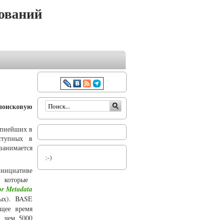
ований
Форма поиска
 поисковую
упнейших в
ступных в
анимается
:-)
инициативе
 которые
for Metadata
ых). BASE
ящее время
, чем 5000