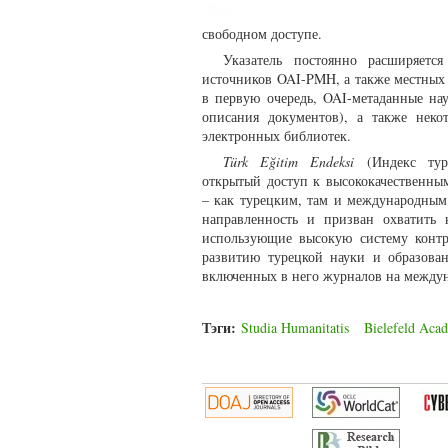
свободном доступе.
Указатель постоянно расширяетс
источников OAI-PMH, а также местных
в первую очередь, OAI-метаданные на
описания документов), а также неко
электронных библиотек.
Türk Eğitim Endeksi
(Индекс туре
открытый доступ к высококачественн
– как турецким, там и международны
направленность и призван охватить 
использующие высокую систему контр
развитию турецкой науки и образова
включенных в него журналов на между
Тэги:
Studia Humanitatis
Bielefeld Aca