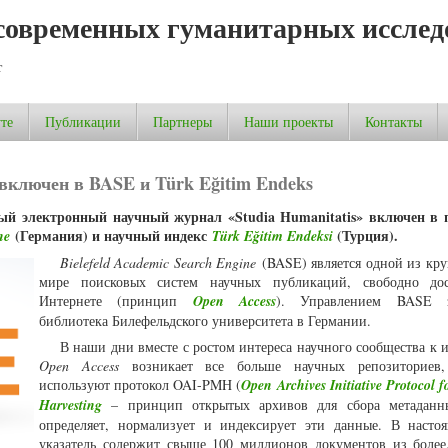
современных гуманитарных исслед
т
те
Публикации
Партнеры
Наши проекты
Контакты
 включен в BASE и Türk Eğitim Endeks
ный электронный научный журнал «Studia Humanitatis» включен в
(Германия) и научный индекс
(Турция).
ne
Türk Eğitim Endeksi
Bielefeld Academic Search Engine
(BASE) является одной из кр
мире поисковых систем научных публикаций, свободно до
Интернете (принцип
Open Access
). Управлением BASE з
библиотека Билефельдского университета в Германии.
В наши дни вместе с ростом интереса научного сообщества к 
Open Access
возникает все больше научных репозиториев,
используют протокол OAI-PMH (
Open Archives Initiative Protocol 
Harvesting
– принцип открытых архивов для сбора метаданн
определяет, нормализует и индексирует эти данные. В насто
указатель содержит свыше 100 миллионов документов из более