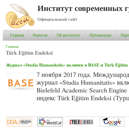
Институт современных 
Официальный сайт
Главная
Новости
Об институте
Публикации
Пар
Вы здесь
Главная
Türk Eğitim Endeksi
Журнал «Studia Humanitatis» включен в BASE и Türk Eğitim
7 ноября 2017 года. Междунаро
журнал «Studia Humanitatis» вк
Bielefeld Academic Search Engin
индекс Türk Eğitim Endeksi (Турц