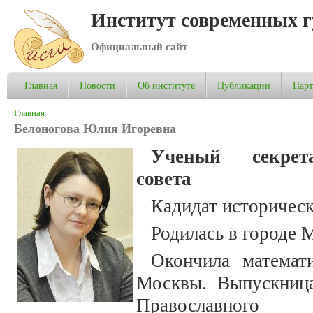
Институт современных 
Официальный сайт
Главная
Новости
Об институте
Публикации
Пар
Вы здесь
Главная
Белоногова Юлия Игоревна
Ученый секрета
совета
Кадидат историческ
Родилась в городе 
Окончила матема
Москвы. Выпускница
Православного