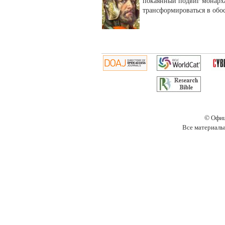
покаянный подвиг монарха
трансформироваться в обо
© Офиц
Все материалы