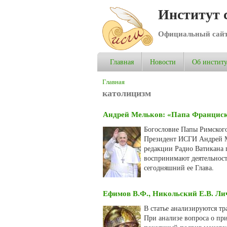
Институт 
Официальный сай
Главная
Новости
Об институ
Вы здесь
Главная
католицизм
Андрей Мельков: «Папа Франциск
Богословие Папы Римского
Президент ИСГИ Андрей М
редакции Радио Ватикана 
воспринимают деятельност
сегодняшний ее Глава.
Ефимов В.Ф., Никольский Е.В. Ли
В статье анализируются тр
При анализе вопроса о пр