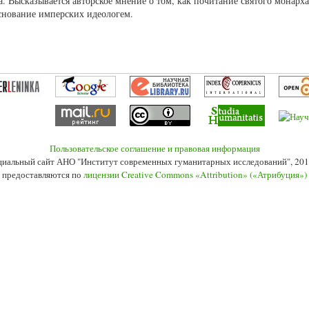
. Высказывается авторское мнение о том, как почитание святого монарх
снование имперских идеологем.
Пользовательское соглашение и правовая информация
иальный сайт АНО "Институт современных гуманитарных исследований", 201
 предоставляются по
лицензии Creative Commons «Attribution» («Атрибуция»)