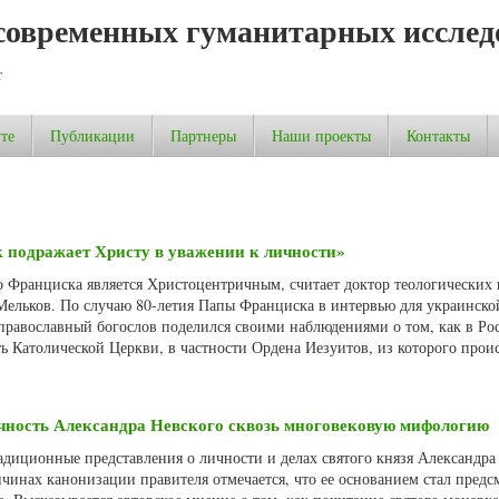
современных гуманитарных исслед
т
те
Публикации
Партнеры
Наши проекты
Контакты
 подражает Христу в уважении к личности»
 Франциска является Христоцентричным, считает доктор теологических 
ельков. По случаю 80-летия Папы Франциска в интервью для украинско
православный богослов поделился своими наблюдениями о том, как в Ро
ь Католической Церкви, в частности Ордена Иезуитов, из которого прои
чность Александра Невского сквозь многовековую мифологию
адиционные представления о личности и делах святого князя Александра
ичинах канонизации правителя отмечается, что ее основанием стал пред