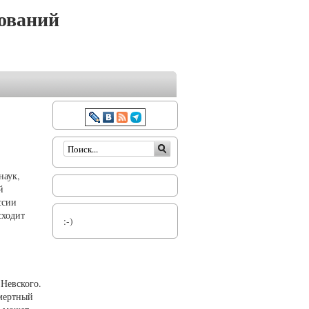
ований
Форма поиска
наук,
й
ссии
сходит
:-)
 Невского.
смертный