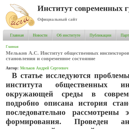
Институт современных 
Официальный сайт
Главная
Новости
Об институте
Публикации
Пар
Вы здесь
Главная
Мельков А.С. Институт общественных инспекторов
становления и современное состояние
Автор:
Мельков Андрей Сергеевич
В статье исследуются проблем
института общественных и
окружающей среды в соврем
подробно описана история стан
последовательно рассмотрены 
формирования. Проведен а