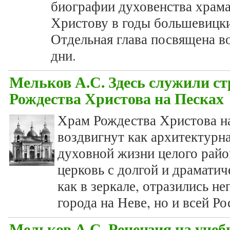
биографии духовенства храма
Христову в годы большевицки
Отдельная глава посвящена в
дни.
Мельков А.С. Здесь служили ст
Рождества Христова на Песках
Храм Рождества Христова н
воздвигнут как архитектурн
духовной жизни целого райо
церковь с долгой и драматич
как в зеркале, отразились н
города на Неве, но и всей Ро
Мельков А.С. Рецензия на учеб