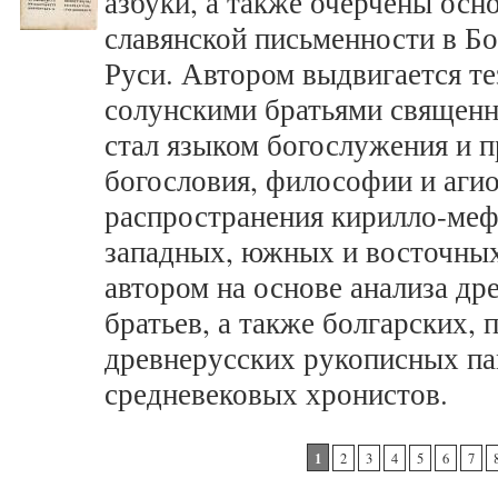
азбуки, а также очерчены осн
славянской письменности в Бо
Руси. Автором выдвигается те
солунскими братьями священн
стал языком богослужения и п
богословия, философии и аги
распространения кирилло-меф
западных, южных и восточных
автором на основе анализа д
братьев, а также болгарских, 
древнерусских рукописных па
средневековых хронистов.
Страницы
1
2
3
4
5
6
7