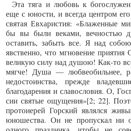
Эта тяга и любовь к богослужен
еще с юности, и всегда центром ег
святая Евхаристия: «Блаженные мин
бы вы были веками, вечностью 
оставить, забыть все. Я над собо
явственно, что мгновение приятия 
великую силу над душою! Как-то все
мягче! Душа — любвеобильнее, р
недостоинства, прежде владевш
благодарения и славословия. О, Го
сии святые ощущения»[2; 22]. Поэт
протоиерей Горский являлся жив
юношества. Он не пропускал ни о
одного праздника, чтобы не сов