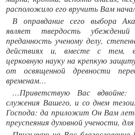
расположило его вручить Вам нача
В оправдание сего выбора Ака
являет твердость убеждений 
преданность ученому делу, степен
действиях и, вместе с тем, 
церковную науку на крепкую защиту
от освященной древности пере
временам
…
…Приветствую Вас вдвойне: 
служения Вашего, и со днем тезо
Господа: да приложит Он Вам лета
преуспеяния духовной учености, для
Призываю на Вас благословение