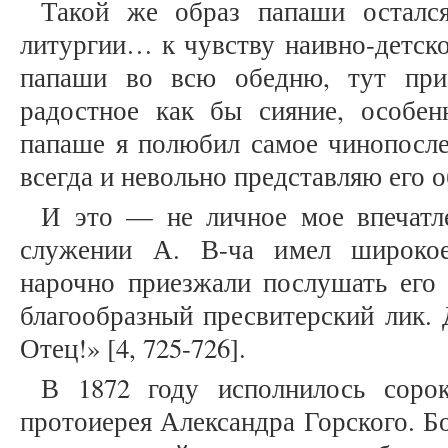
Такой же образ папаши осталс
литургии… к чувству наивно-детско
папаши во всю обедню, тут при
радостное как бы сияние, особенн
папаше я полюбил самое чинопосле
всегда и невольно представляю его
И это — не личное мое впечатле
служении А. В-ча имел широкое
нарочно приезжали послушать его 
благообразный пресвитерский лик. 
Отец!» [4, 725-726].
В 1872 году исполнилось сорок
протоиерея Александра Горского. Б