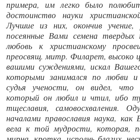
примера, им легко было полюби
достоинство науки христианско
Лучшие из них, окончив учение,
посеянные Вами семена твердых 
любовь к христианскому просве
преосвящ. митр. Филарет, высоко 
вашими суждениями, искал Вашего
которыми занимался по любви и
судья учености, он видел, чт
который он любил и чтил, ибо т
тщеславия, самовосхваления. О
началами православия наука, как 
вела к той мудрости, которая, п
мирна, кротка, исполнь благих, не