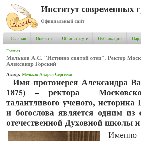
Институт современных 
Официальный сайт
Главная
Новости
Об институте
Публикации
Пар
Вы здесь
Главная
Мельков А.С. "Истинно святой отец". Ректор Мос
Александр Горский
Автор:
Мельков Андрей Сергеевич
Имя протоиерея Александра Вас
1875) – ректора Московско
талантливого ученого, историка 
и богослова является одним из
отечественной Духовной школы и
Именно