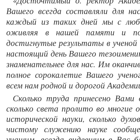
Досточтимый о. ректор Акаде
«
Вашего всегда составляли для н
каждый из таких дней мы с люб
оживляя в нашей памяти и по
достигнутые результаты в ученой 
настоящий день Вашего тезоимени
знаменательнее для нас. Им оканчи
полное сорокалетие Вашего ученог
всем нам родной и дорогой Академи
Сколько труда принесено Вами д
сколько света пролито во многие о
исторической науки, сколько духо
чистому служению науке сообщ
учащим, всегда видевшим в Вас бл