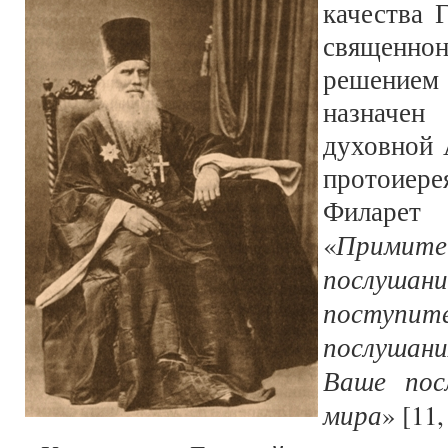
качества 
священнон
решением 
назначе
духовной 
протоиер
Филарет
Примит
«
послуша
поступи
послушани
Ваше пос
мира
» [11,