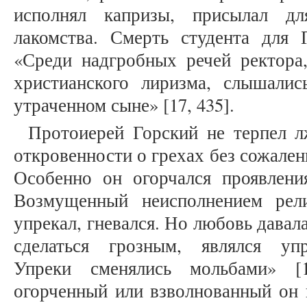
исполнял капризы, присылал дл
лакомства. Смерть студента для 
«Среди надгробных речей ректора
христианского лиризма, слышали
утраченном сыне» [17, 435].
Протоиерей Горский не терпел л
откровенности о грехах без сожален
Особенно он огорчался проявлени
Возмущенный неисполнением рели
упрекал, гневался. Но любовь давала
сделаться грозным, являлся у
Упреки сменялись мольбами» [1
огорченный или взволнованный он п