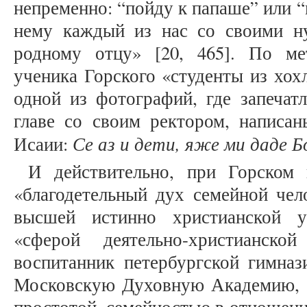
непременно: “пойду к папаше” или “
нему каждый из нас со своими н
родному отцу» [20, 465]. По м
ученика Горского «студенты из хох
одной из фотографий, где запечат
главе со своим ректором, написан
Се аз и дети, яже ми даде Б
Исаии:
И действительно, при Горском 
«благодетельный дух семейной чел
высшей истинно христианской у
«сферой деятельно-христианск
воспитанник петербургской гимназ
Московскую Духовную Академию, 