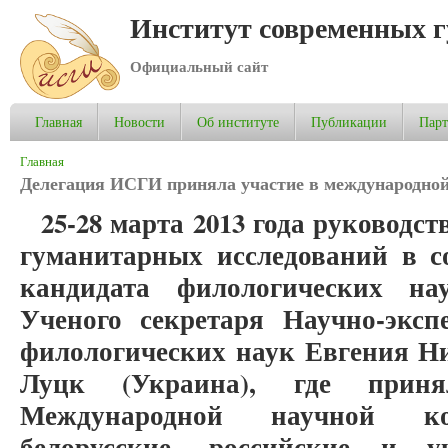
Институт современных 
Официальный сайт
Главная
Новости
Об институте
Публикации
Пар
Вы здесь
Главная
Делегация ИСГИ приняла участие в международной
25-28 марта 2013 года руководс
гуманитарных исследований в с
кандидата филологических н
Ученого секретаря Научно-эксп
филологических наук Евгения Ни
Луцк (Украина), где прин
Международной научной ко
белорусские, российские и у