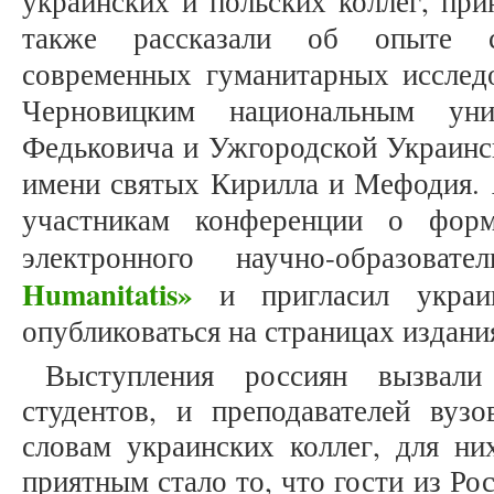
украинских и польских коллег, при
также рассказали об опыте со
современных гуманитарных исслед
Черновицким национальным ун
Федьковича и Ужгородской Украинс
имени святых Кирилла и Мефодия. 
участникам конференции о форм
электронного научно-образоват
Humanitatis»
и пригласил украин
опубликоваться на страницах издани
Выступления россиян вызвал
студентов, и преподавателей ву
словам украинских коллег, для н
приятным стало то, что гости из Ро