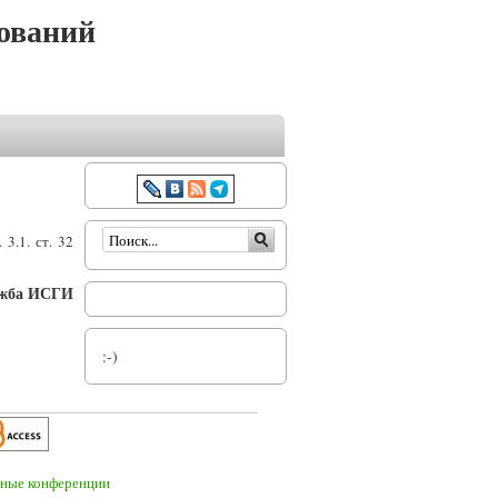
ований
Форма поиска
3.1. ст. 32
ужба ИСГИ
:-)