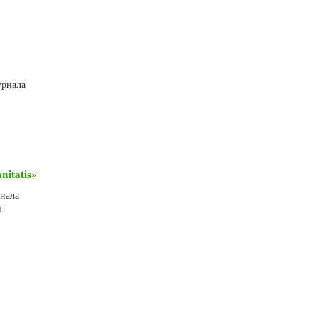
урнала
itatis»
рнала
й