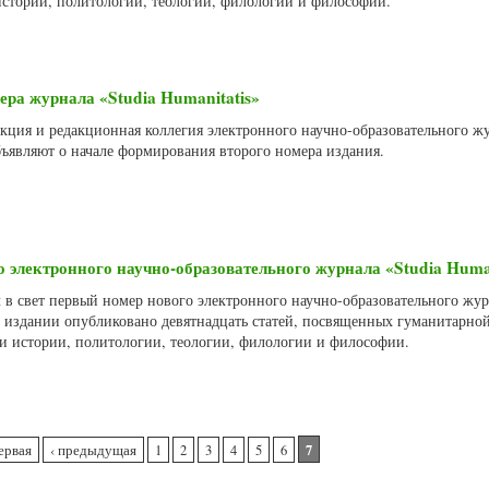
истории, политологии, теологии, филологии и философии.
ера журнала «Studia Humanitatis»
акция и редакционная коллегия электронного научно-образовательного ж
объявляют о начале формирования второго номера издания.
 электронного научно-образовательного журнала «Studia Human
 в свет первый номер нового электронного научно-образовательного жу
 В издании опубликовано девятнадцать статей, посвященных гуманитарно
ти истории, политологии, теологии, филологии и философии.
7
ервая
‹ предыдущая
1
2
3
4
5
6