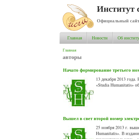
Институт 
Официальный сай
Главная
Новости
Об институ
Вы здесь
Главная
авторы
Начато формирование третьего ном
13 декабря 2013 года.
«Studia Humanitatis» 
Вышел в свет второй номер электр
25 ноября 2013 г. выш
Humanitatis». В издан