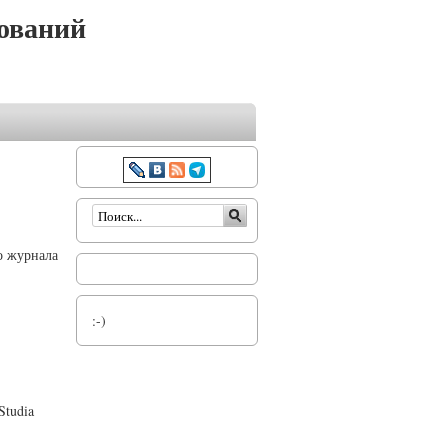
ований
Форма поиска
о журнала
:-)
Studia