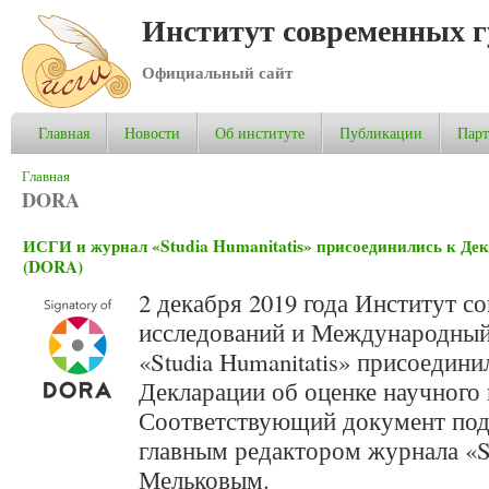
Институт современных 
Официальный сайт
Главная
Новости
Об институте
Публикации
Пар
Вы здесь
Главная
DORA
ИСГИ и журнал «Studia Humanitatis» присоединились к Дек
(DORA)
2 декабря 2019 года Институт 
исследований и Международный
«Studia Humanitatis» присоедин
Декларации об оценке научного
Соответствующий документ по
главным редактором журнала «St
Мельковым.