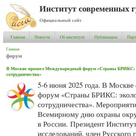
Институт современных 
Официальный сайт
Главная
Новости
Об институте
Публикации
Пар
Вы здесь
Главная
форум
В Москве прошел Международный форум «Страны БРИКС: э
сотрудничества»
5-6 июня 2025 года. В Москв
форум «Страны БРИКС: эколог
сотрудничества». Мероприяти
Всемирному дню охраны окр
в России.
Президент Институ
исследований, член Русского 