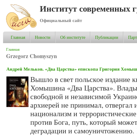
Институт современных 
Официальный сайт
Главная
Новости
Об институте
Публикации
Пар
Вы здесь
Главная
Grzegorz Chomyszyn
Андрей Мельков. «Два Царства» епископа Григория Хомы
Вышло в свет польское издание к
Хомышина «Два Царства». Владык
свободной и независимой Украине
архиерей не принимал, отвергал
национализм и террористические 
против Бога, путь, который може
деградации и самоуничтожению.