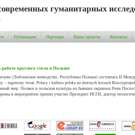
современных гуманитарных исслед
т
те
Публикации
Партнеры
Наши проекты
Контакты
 работе круглого стола в Польше
ленчуве (Люблинское воеводство, Республика Польша) состоялась II Межд
– zaginiony świat. Polacy i kultura polska na dawnych kresach Rzeczypospol
янный мир. Поляки и польская культура на бывших окраинах Речи Поспо
роны в мероприятии принял участие Президент ИСГИ, доктор теологиче