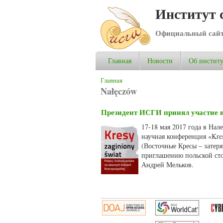
Институт 
Официальный сай
Главная
Новости
Об институ
Вы здесь
Главная
Nałęczów
Президент ИСГИ принял участие в
17-18 мая 2017 года в На
научная конференция «Kresy 
(Восточные Кресы – затер
приглашению польской сто
Андрей Мельков.