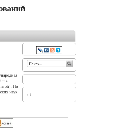
ований
Форма поиска
ународная
itej»
литой). По
ских наук
:-)