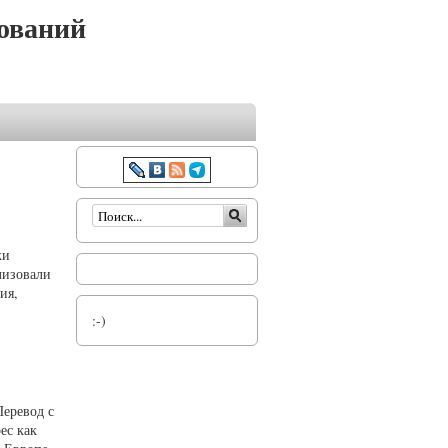
ований
Форма поиска
ки
лизовали
ия,
:-)
Перевод с
ес как