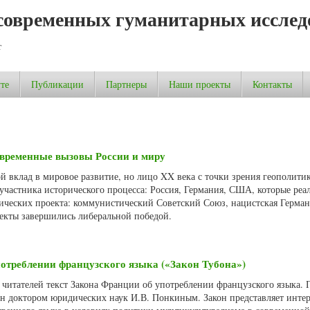
современных гуманитарных исслед
т
те
Публикации
Партнеры
Наши проекты
Контакты
овременные вызовы России и миру
й вклад в мировое развитие, но лицо XX века с точки зрения геополити
участника исторического процесса: Россия, Германия, США, которые реа
ческих проекта: коммунистический Советский Союз, нацистская Герман
екты завершились либеральной победой.
отреблении французского языка («Закон Тубона»)
читателей текст Закона Франции об употреблении французского языка. 
н доктором юридических наук И.В. Понкиным. Закон представляет интер