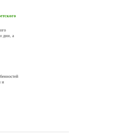
етского
кого
и дни, а
обенностей
м и