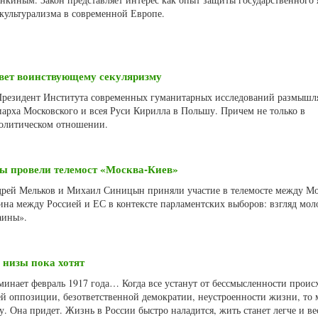
культурализма в современной Европе.
твет воинствующему секуляризму
 Президент Института современных гуманитарных исследований размышл
арха Московского и всея Руси Кирилла в Польшу. Причем не только в
политическом отношении.
ы провели телемост «Москва-Киев»
дрей Мельков и Михаил Синицын приняли участие в телемосте между М
ина между Россией и ЕС в контексте парламентских выборов: взгляд мо
аины».
, низы пока хотят
инает февраль 1917 года… Когда все устанут от бессмысленности проис
й оппозиции, безответственной демократии, неустроенности жизни, то 
у. Она придет. Жизнь в России быстро наладится, жить станет легче и ве