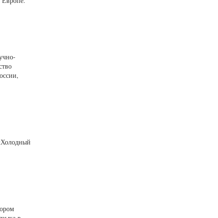
 Европе.
учно-
ство
оссии,
 «Холодный
тором
языка в