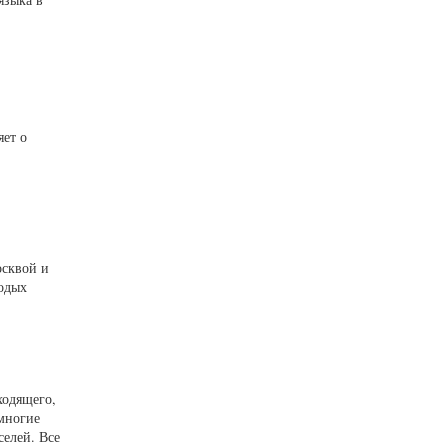
яет о
осквой и
лодых
ходящего,
многие
селей. Все