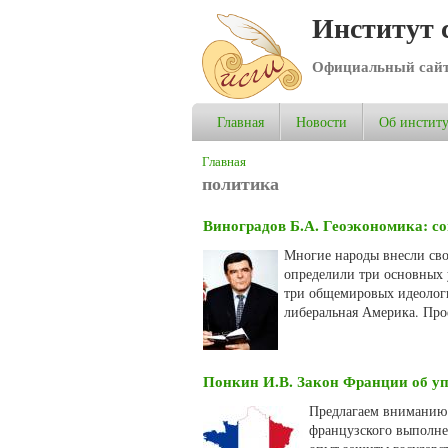
Институт 
Официальный сай
Главная
Новости
Об институ
Вы здесь
Главная
политика
Виноградов Б.А. Геоэкономика: с
Многие народы внесли сво
определили три основных 
три общемировых идеологи
либеральная Америка. Про
Понкин И.В. Закон Франции об уп
Предлагаем вниманию 
французского выполне