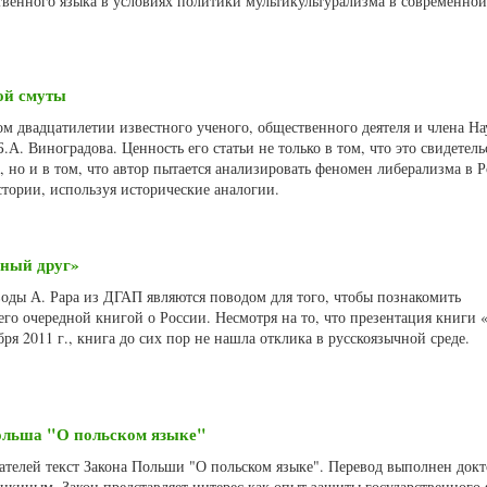
твенного языка в условиях политики мультикультурализма в современной
ой смуты
м двадцатилетии известного ученого, общественного деятеля и члена На
.А. Виноградова. Ценность его статьи не только в том, что это свидетель
 но и в том, что автор пытается анализировать феномен либерализма в Р
тории, используя исторические аналогии.
дный друг»
ды А. Рара из ДГАП являются поводом для того, чтобы познакомить
его очередной книгой о России. Несмотря на то, что презентация книги
бря 2011 г., книга до сих пор не нашла отклика в русскоязычной среде.
ольша "О польском языке"
телей текст Закона Польши "О польском языке". Перевод выполнен док
нкиным. Закон представляет интерес как опыт защиты государственного 