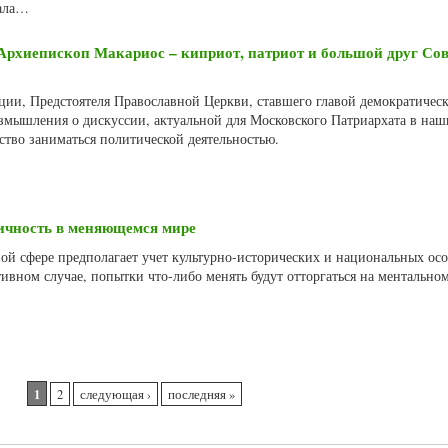
чала…
Архиепископ Макариос – киприот, патриот и большой друг Сов
ации, Предстоятеля Православной Церкви, ставшего главой демократичес
азмышления о дискуссии, актуальной для Московского Патриархата в наш
ство заниматься политической деятельностью.
тичность в меняющемся мире
ой сфере предполагает учет культурно-исторических и национальных ос
ивном случае, попытки что-либо менять будут отторгаться на ментально
1
2
следующая ›
последняя »