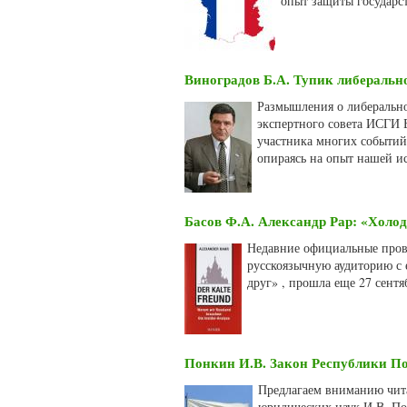
опыт защиты государс
Виноградов Б.А. Тупик либеральн
Размышления о либерально
экспертного совета ИСГИ Б
участника многих событий,
опираясь на опыт нашей ис
Басов Ф.А. Александр Рар: «Холо
Недавние официальные прово
русскоязычную аудиторию с 
друг» , прошла еще 27 сентя
Понкин И.В. Закон Республики П
Предлагаем вниманию чита
юридических наук И.В. По