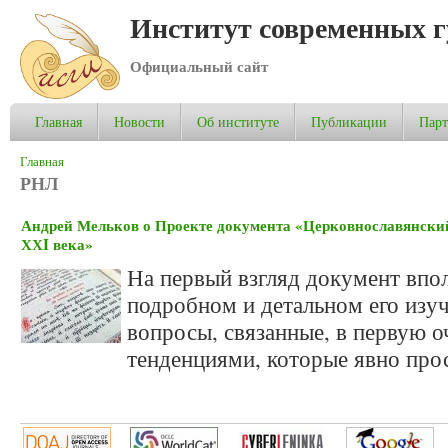
Институт современных 
Официальный сайт
Главная
Новости
Об институте
Публикации
Пар
Вы здесь
Главная
РНЛ
Андрей Мельков о Проекте документа «Церковнославянски
ХХI века»
На первый взгляд документ впол
подробном и детальном его изу
вопросы, связанные, в первую о
тенденциями, которые явно прос