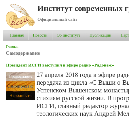
Институт современных 
Официальный сайт
Главная
Новости
Об институте
Публикации
Пар
Вы здесь
Главная
Самодержавие
Президент ИСГИ выступил в эфире радио «Радонеж»
27 апреля 2018 года в эфире ра
передача из цикла «С Выши о В
Успенском Вышенском монастыр
стихиям русской жизни. В прог
ИСГИ, главный редактор журнала
теологических наук Андрей Мел