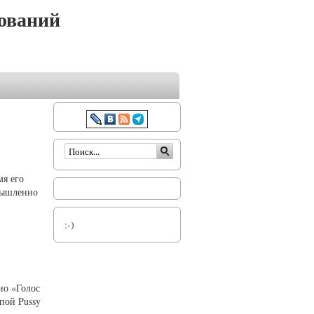
ований
Форма поиска
мя его
умышленно
:-)
ио «Голос
пой Pussy