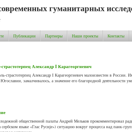
современных гуманитарных исслед
т
те
Публикации
Партнеры
Наши проекты
Контакты
-страстотерпец Александр I Карагеоргиевич
ль-страстотерпец Александр I Карагеоргиевич малоизвестен в России. И
й Югославии, замалчивалось, а значение его благородной деятельности 
ние
лодежной общественной палаты Андрей Мельков прокомментировал рад
 сербском языке «Глас Русиjе») ситуацию вокруг процесса над панк-груп