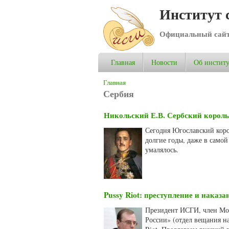
Институт 
Официальный сай
Главная
Новости
Об институ
Вы здесь
Главная
Сербия
Никольский Е.В. Сербский король
Сегодня Югославский коро
долгие годы, даже в само
умалялось.
Pussy Riot: преступление и наказа
Президент ИСГИ, член Мо
России» (отдел вещания на