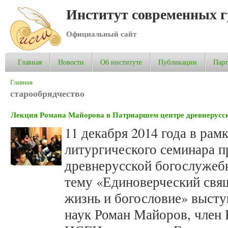
Институт современных 
Официальный сайт
Главная
Новости
Об институте
Публикации
Пар
Вы здесь
Главная
старообрядчество
Лекция Романа Майорова в Патриаршем центре древнерусс
11 декабря 2014 года в рам
литургического семинара 
древнерусской богослужебн
тему «Единоверческий свя
жизнь и богословие» высту
наук Роман Майоров, член 