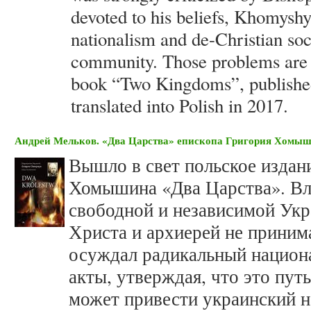
devoted to his beliefs, Khomys
nationalism and de-Christian soci
community. Those problems are t
book “Two Kingdoms”, published
translated into Polish in 2017.
Андрей Мельков. «Два Царства» епископа Григория Хомы
Вышло в свет польское издан
Хомышина «Два Царства». Вл
свободной и независимой Укр
Христа и архиерей не принима
осуждал радикальный национ
акты, утверждая, что это пут
может привести украинский н