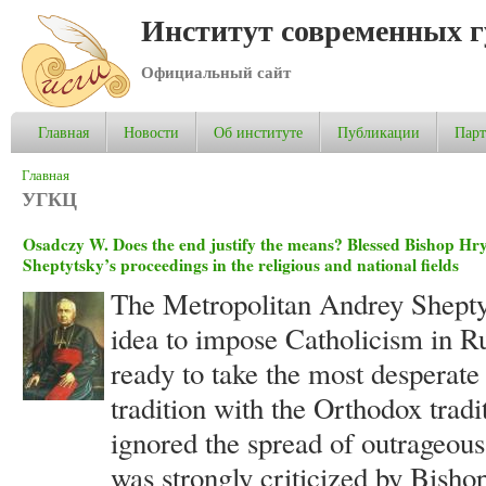
Институт современных 
Официальный сайт
Главная
Новости
Об институте
Публикации
Пар
Вы здесь
Главная
УГКЦ
Osadczy W. Does the end justify the means? Blessed Bishop 
Sheptytsky’s proceedings in the religious and national fields
The Metropolitan Andrey Shepty
idea to impose Catholicism in Ru
ready to take the most desperate
tradition with the Orthodox tradi
ignored the spread of outrageous
was strongly criticized by Bis