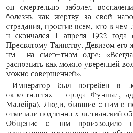
он смертельно заболел воспален
болезнь как жертву за свой нар
страдания, простив всем, кто в чем
и скончался 1 апреля 1922 года
Пресвятому Таинству. Девизом его 
им на смер¬тном одре: «Всегда
распознать как можно уверенней во
можно совершенней».
Император был погребен в ц
окрестностях города Фуншал, ад
Мадейра). Люди, бывшие с ним в п
отмечали подлинно христианский об
Общение с ним производило н
впечатление, что следовало их обращ