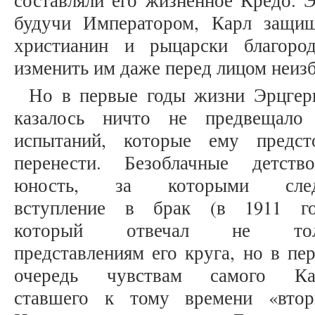
составляли его жизненное Кредо. 
будучи Императором, Карл защи
христианин и рыцарски благоро
изменить им даже перед лицом неиз
Но в первые годы жизни Эрцгер
казалось ничто не предвещало
испытаний, которые ему предст
перенести. Безоблачные детст
юность, за которыми след
вступление в брак (в 1911 го
который отвечал не тол
представлениям его круга, но в пе
очередь чувствам самого Кар
ставшего к тому времени «вто