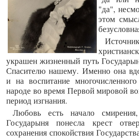
"да", несм
этом смыс
безусловна
Источн
христиа
украшен жизненный путь Государын
Спасителю нашему. Именно она вд
и на воспитание многочисленного
народе во время Первой мировой вой
период изгнания.
Любовь есть начало смирения
Государыня понесла крест отве
сохранения спокойствия Государства