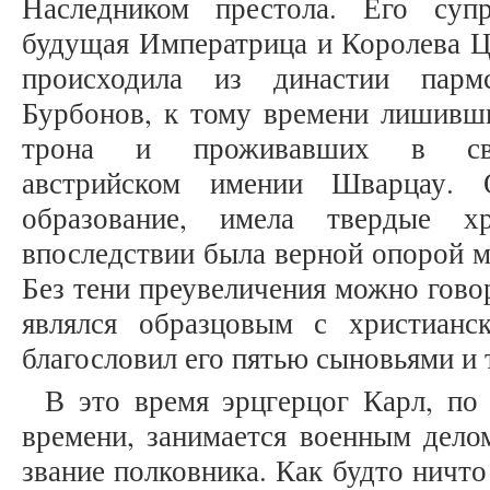
Наследником престола. Его супр
будущая Императрица и Королева Ц
происходила из династии парм
Бурбонов, к тому времени лишивш
трона и проживавших в св
австрийском имении Шварцау. 
образование, имела твердые х
впоследствии была верной опорой м
Без тени преувеличения можно гово
являлся образцовым с христианс
благословил его пятью сыновьями и 
В это время эрцгерцог Карл, по
времени, занимается военным делом
звание полковника. Как будто ничто