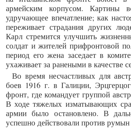
армейским корпусом. Картины в
удручающее впечатление; как наст
переживает страдания других люде
Карл стремится улучшить жизненны
солдат и жителей прифронтовой по
период его жена заседает в комит
ухаживает за ранеными в качестве с
Во время несчастливых для авст
боев 1916 г. в Галиции, Эрцгерцо
фронт, где командует группой авст
В ходе тяжелых изматывающих сра
армии было остановлено. В даль
успешно действовали против румын 