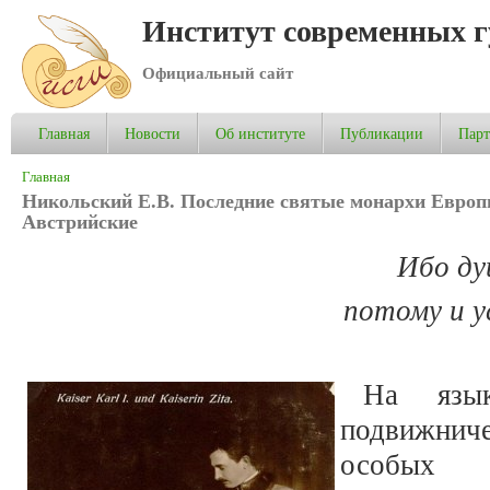
Институт современных 
Официальный сайт
Главная
Новости
Об институте
Публикации
Пар
Вы здесь
Главная
Никольский Е.В. Последние святые монархи Европ
Австрийские
Ибо ду
потому и у
На язык
подвижниче
особых 