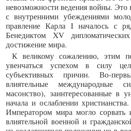
невозможности ведения войны. Это 
с внутренними убеждениями моло
правление Карла I началось с р
Бенедиктом XV дипломатических
достижение мира.
К великому сожалению, этим п
увенчаться успехом в силу це
субъективных причин. Во-перв
влиятельные международные с
масонство), заинтересованные в у
начала и ослаблении христианства
Императором мира могло сорвать и
влиятельной военной и гражданско
из создавшегося положения не в во