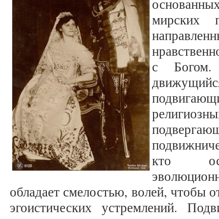
основанн
мирских п
направл
нравственн
с Богом.
движущ
подвига
религи
подверга
подвижниче
кто осо
эволюцио
обладает смелостью, волей, чтобы о
эгоистических устремлений. Под