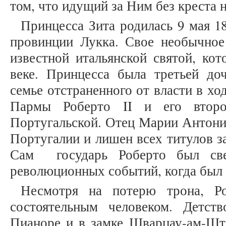
том, что идущий за Ним без креста н
Принцесса Зита родилась 9 мая 1
провинции Лукка. Свое необычное
известной итальянской святой, кот
веке. Принцесса была третьей д
семье отстраненного от власти в х
Пармы Роберто II и его втор
Португальской. Отец Марии Антони
Португалии и лишен всех титулов з
Сам государь Роберто был све
революционных событий, когда был
Несмотря на потерю трона, Ро
состоятельным человеком. Детс
Пианоре и в замке Шварцау-ам-Шта