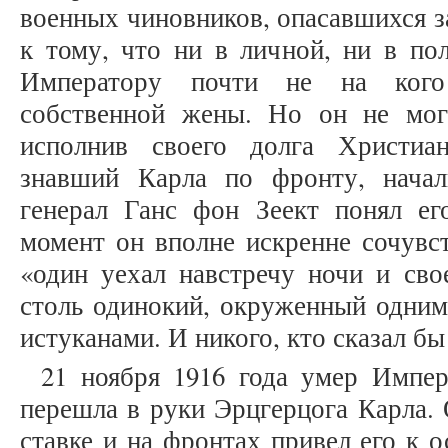
военных чиновников, опасавшихся з
к тому, что ни в личной, ни в по
Императору почти не на кого
собственной жены. Но он не мог
исполнив своего долга Христи
знавший Карла по фронту, начал
генерал Ганс фон Зеект понял е
момент он вполне искренне сочувс
«один уехал навстречу ночи и сво
столь одинокий, окруженный одним
истуканами. И никого, кто сказал бы
21 ноября 1916 года умер Импе
перешла в руки Эрцгерцога Карла.
ставке и на фронтах привел его к 