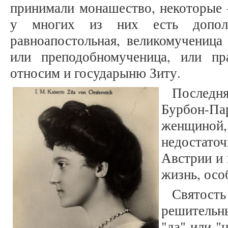
принимали монашество, некоторые –
у многих из них есть дополн
равноапостольная, великомученица
или преподобномученица, или п
относим и государыню Зиту.
Послед
Бурбон-Па
женщиной,
недостато
Австрии и 
жизнь, осо
Святость 
решительн
"да" или "