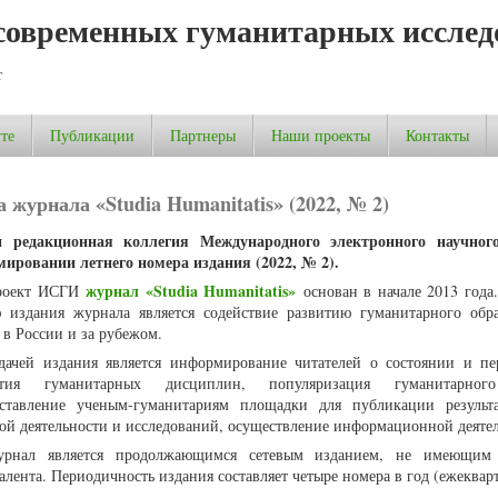
современных гуманитарных исслед
т
те
Публикации
Партнеры
Наши проекты
Контакты
журнала «Studia Humanitatis» (2022, № 2)
 редакционная коллегия Международного электронного научног
мировании летнего номера издания (2022, № 2).
журнал «Studia Humanitatis»
роект ИСГИ
основан в начале 2013 года
 издания журнала является содействие развитию гуманитарного обр
 в России и за рубежом.
дачей издания является информирование читателей о состоянии и пе
ития гуманитарных дисциплин, популяризация гуманитарног
оставление ученым-гуманитариям площадки для публикации результ
ой деятельности и исследований, осуществление информационной деяте
урнал является продолжающимся сетевым изданием, не имеющим 
алента. Периодичность издания составляет четыре номера в год (ежекварт