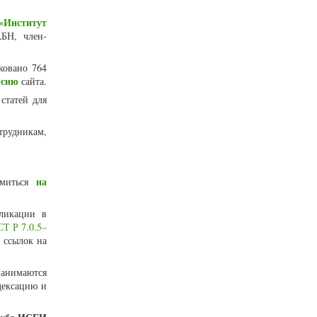
«Институт
БН, член-
ковано 764
рсию
сайта.
статей для
трудникам,
на
омиться
ликации в
Т Р 7.0.5–
 ссылок на
занимаются
дексацию и