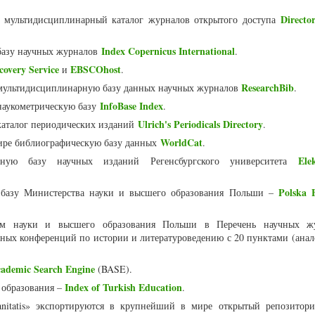
Directo
мультидисциплинарный каталог журналов открытого доступа
Index Copernicus International
базу научных журналов
.
overy Service
EBSCOhost
и
.
ResearchBib
мультидисциплинарную базу данных научных журналов
.
InfoBase Index
наукометрическую базу
.
Ulrich's Periodicals Directory
аталог периодических изданий
.
WorldCat
ире библиографическую базу данных
.
Ele
ную базу научных изданий Регенсбургского университета
Polska B
 базу Министерства науки и высшего образования Польши –
м науки и высшего образования Польши в Перечень научных ж
ных конференций по истории и литературоведению с 20 пунктами (анал
cademic Search Engine
(BASE).
Index of Turkish Education
 образования –
.
nitatis» экспортируются в крупнейший в мире открытый репозитор