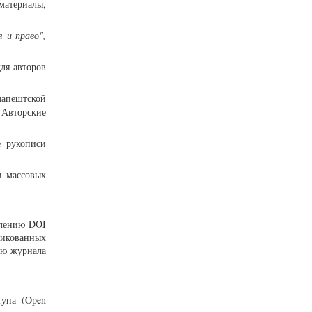
материалы,
 и право",
для авторов
дапештской
 Авторские
е рукописи
и массовых
влению DOI
ликованных
ию журнала
тупа (Open