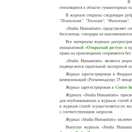
В 
относящиеся к области гуманитарных н
В журнале открыты следующие руб
"Психология", "Теология", "Филология",
«Studia Humanitatis» представляет 
бесплатная, гонорары не выплачиваютс
Все материалы журнала распростра
«Открытый доступ»
инициативой
и пр
права на произведения сохраняются без
«Studia Humanitatis» является
реце
подвергаются тщательной экспертной о
Журнал зарегистрирован в Федерал
коммуникаций (Роскомнадзор) 25 январ
Centre In
Журнал зарегистрирован в
Журналу «Studia Humanitatis» прис
для опубликованных в журнале статей 
в журнале статей осуществляется по же
с соответствующим запросом.
Журнал «Studia Humanitatis» включе
Выпуски журнала «Studia Humanit