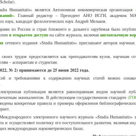
Scholar).
udia Humanitatis» является Автономная некоммерческая организация
ваний»
. Главный редактор – Президент АНО ИСГИ, академик МА
их наук, кандидат филологических наук Андрей Мельков.
торами из России и стран ближнего и дальнего зарубежья было опубли
в открытом доступе
англоязычную ве
тупен
на сайте журнала, включая
ия
сетевого издания «Studia Humanitatis» приглашают авторов научных 
 своих трудов предоставляется как преподавателям вузов, научным со
елям – аспирантам и студентам.
022, № 2) принимаются до 25 июня 2022 года.
сей и требованиями к содержанию научных статей можно ознак
.
лектронная публикация является равноправным видом научной пуб
ечатным эквивалентом. В действующем государственном стандарте
(ГОС
иведены конкретные правила и примеры оформления библиографических
рнет.
Международного электронного научного журнала «Studia Humanitatis» 
а и осуществляют политику его поступательного развития, включая ин
щих международных наукометрических базах.