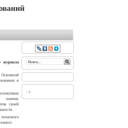
ований
Форма поиска
о журнала
. Основной
азования и
:-)
рспективах
о знания,
атов своей
льности.
печатного
ально).