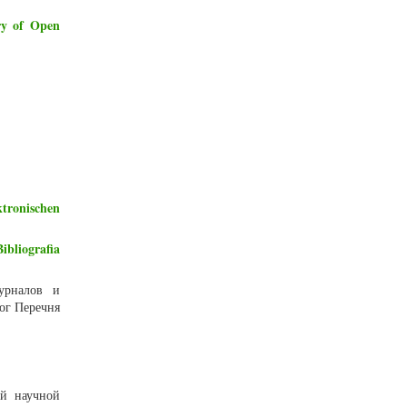
ry of Open
ktronischen
ibliografia
урналов и
ог Перечня
ий научной