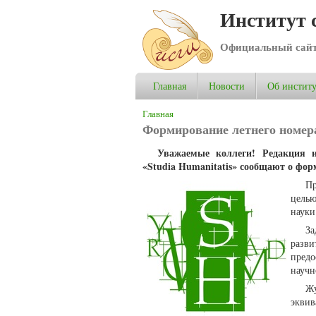
Институт 
Официальный сай
Главная
Новости
Об институ
Вы здесь
Главная
Формирование летнего номера 
Уважаемые коллеги! Редакция и
«Studia Humanitatis» сообщают о фор
П
целью
науки
За
разв
пред
научн
Ж
эквив