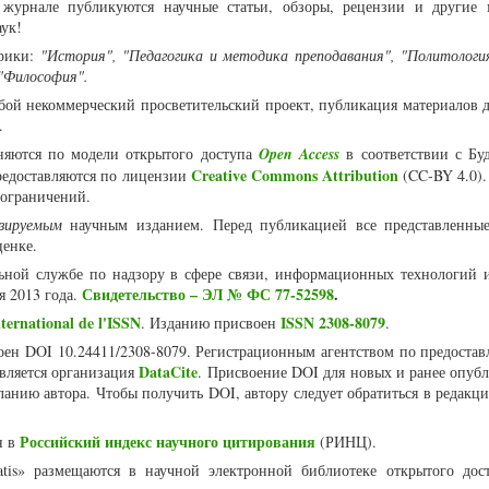
журнале публикуются научные статьи, обзоры, рецензии и другие 
аук!
рики:
"История", "Педагогика и методика преподавания", "Политология
 "Философия".
собой некоммерческий просветительский проект, публикация материалов 
я.
няются по модели открытого доступа
Open Access
в соответствии с Бу
Creative Commons Attribution
едоставляются по лицензии
(CC-BY 4.0).
 ограничений.
нзируемым
научным изданием. Перед публикацией все представленны
ценке.
ьной службе по надзору в сфере связи, информационных технологий 
Свидетельство – ЭЛ № ФС 77-52598
.
я 2013 года.
ternational de l'ISSN
ISSN 2308-8079
. Изданию присвоен
.
воен DOI 10.24411/2308-8079. Регистрационным агентством по предоста
DataCite
является организация
. Присвоение DOI для новых и ранее опуб
ланию автора. Чтобы получить DOI, автору следует обратиться в редакц
Российский индекс научного цитирования
н в
(РИНЦ).
atis» размещаются в научной электронной библиотеке открытого дос