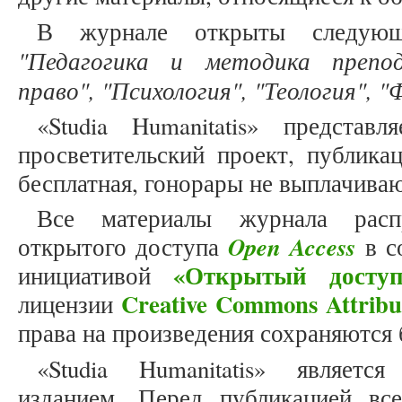
В журнале открыты следующ
"Педагогика и методика препод
право", "Психология", "Теология", 
«Studia Humanitatis» представ
просветительский проект, публика
бесплатная, гонорары не выплачива
Все материалы журнала расп
Open Access
открытого доступа
в с
«Открытый доступ
инициативой
Creative Commons Attribu
лицензии
права на произведения сохраняются 
«Studia Humanitatis» являет
изданием. Перед публикацией вс