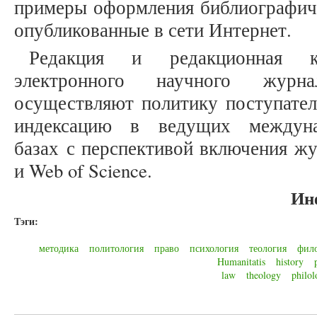
примеры оформления библиографиче
опубликованные в сети Интернет.
Редакция и редакционная к
электронного научного журнал
осуществляют политику поступатель
индексацию в ведущих междуна
базах с перспективой включения жу
и Web of Science.
Ин
Тэги:
методика
политология
право
психология
теология
фил
Humanitatis
history
law
theology
philol