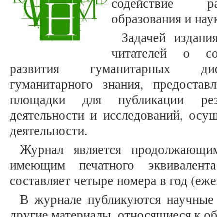
содействие ра
образования и нау
Задачей издани
читателей о со
развития гуманитарных дис
гуманитарного знания, предостав
площадки для публикации рез
деятельности и исследований, осу
деятельности.
Журнал является продолжающим
имеющим печатного эквивалента
составляет четыре номера в год (еже
В журнале публикуются научные 
другие материалы, относящиеся к о