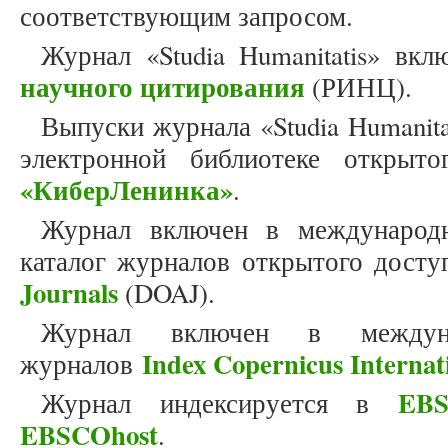
соответствующим запросом.
Журнал «Studia Humanitatis» вк
научного цитирования
(РИНЦ).
Выпуски журнала «Studia Humanit
электронной библиотеке открыто
«КиберЛенинка»
.
Журнал включен в международн
каталог журналов открытого дост
Journals
(DOAJ).
Журнал включен в междун
Index Copernicus Internat
журналов
EBS
Журнал индексируется в
EBSCOhost
.