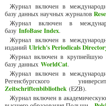
Журнал включен в международн
Res
базу данных научных журналов
Журнал включен в междунар
InfoBase Index
базу
.
Журнал включен в международн
Ulrich's Periodicals Director
изданий
Журнал включен в крупнейшую 
WorldCat
базу данных
.
Журнал включен в международн
Регенсбургского унив
Zeitschriftenbibliothek
(EZB).
Журнал включен в академическую
Pols
высшего образования Польши –