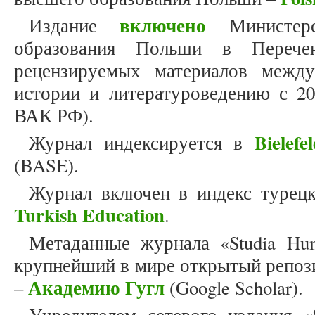
включено
Издание
Министерс
образования Польши в Перече
рецензируемых материалов межд
истории и литературоведению с 20
ВАК РФ).
Bielef
Журнал индексируется в
(BASE).
Журнал включен в индекс турец
Turkish Education
.
Метаданные журнала «Studia Hum
крупнейший в мире открытый репоз
Академию Гугл
–
(Google Scholar).