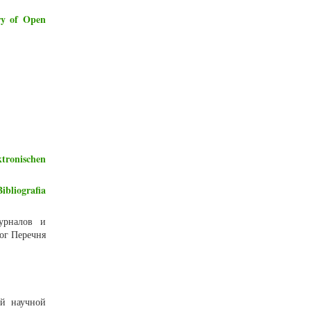
ry of Open
ktronischen
ibliografia
урналов и
ог Перечня
ий научной