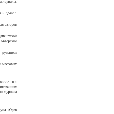
материалы,
 и право",
для авторов
дапештской
 Авторские
е рукописи
и массовых
влению DOI
ликованных
ию журнала
тупа (Open