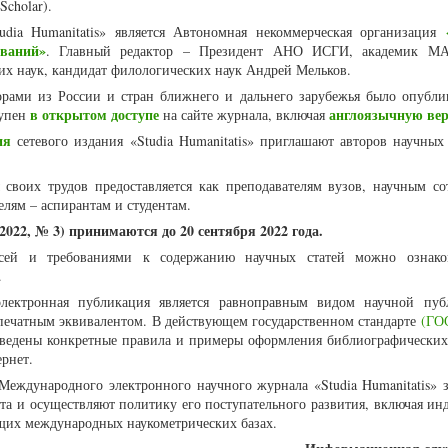
Scholar).
udia Humanitatis» является Автономная некоммерческая организация
ваний»
. Главный редактор – Президент АНО ИСГИ, академик МА
их наук, кандидат филологических наук Андрей Мельков.
торами из России и стран ближнего и дальнего зарубежья было опубли
в открытом доступе
англоязычную ве
тупен
на сайте журнала, включая
ия
сетевого издания «Studia Humanitatis» приглашают авторов научных 
 своих трудов предоставляется как преподавателям вузов, научным со
елям – аспирантам и студентам.
2022, № 3) принимаются до 20 сентября 2022 года.
сей и требованиями к содержанию научных статей можно ознак
.
лектронная публикация является равноправным видом научной пуб
ечатным эквивалентом. В действующем государственном стандарте
(ГОС
иведены конкретные правила и примеры оформления библиографических
рнет.
Международного электронного научного журнала «Studia Humanitatis» 
а и осуществляют политику его поступательного развития, включая ин
щих международных наукометрических базах.