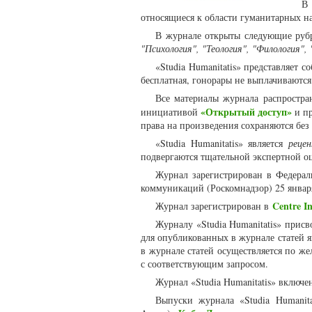
В 
относящиеся к области гуманитарных н
В журнале открыты следующие руб
"Психология", "Теология", "Филология",
«Studia Humanitatis» представляет 
бесплатная, гонорары не выплачиваютс
Все материалы журнала распростра
«Открытый доступ»
инициативой
и пр
права на произведения сохраняются без
«Studia Humanitatis» является
реце
подвергаются тщательной экспертной о
Журнал зарегистрирован в Федерал
коммуникаций (Роскомнадзор) 25 январ
Centre In
Журнал зарегистрирован в
Журналу «Studia Humanitatis» прис
для опубликованных в журнале статей 
в журнале статей осуществляется по же
с соответствующим запросом.
Журнал «Studia Humanitatis» включе
Выпуски журнала «Studia Humanit