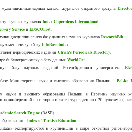
Directo
мультидисциплинарный каталог журналов открытого доступа
Index Copernicus International
базу научных журналов
.
overy Service
EBSCOhost
и
.
ResearchBib
мультидисциплинарную базу данных научных журналов
.
InfoBase Index
наукометрическую базу
.
Ulrich's Periodicals Directory
аталог периодических изданий
.
WorldCat
ире библиографическую базу данных
.
Ele
ную базу научных изданий Регенсбургского университета
Polska B
 базу Министерства науки и высшего образования Польши –
м науки и высшего образования Польши в Перечень научных ж
ных конференций по истории и литературоведению с 20 пунктами (анал
cademic Search Engine
(BASE).
Index of Turkish Education
 образования –
.
nitatis» экспортируются в крупнейший в мире открытый репозитор