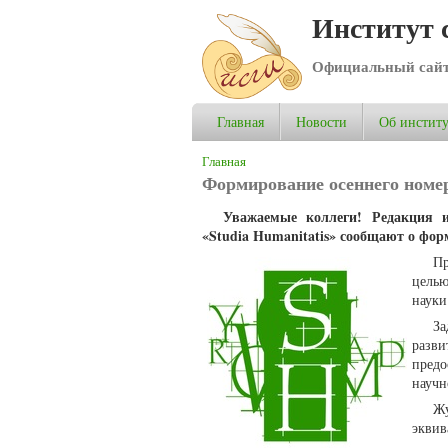
Институт 
Официальный сай
Главная
Новости
Об институ
Вы здесь
Главная
Формирование осеннего номера
Уважаемые коллеги! Редакция и
«Studia Humanitatis» сообщают о фор
П
целью
науки
За
разв
пред
научн
Ж
эквив