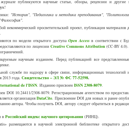
журнале публикуются научные статьи, обзоры, рецензии и другие 
аук!
рики:
"История", "Педагогика и методика преподавания", "Политология
 "Философия".
собой некоммерческий просветительский проект, публикация материалов 
я.
няются по модели открытого доступа
Open Access
в соответствии с Бу
Creative Commons Attribution
едоставляются по лицензии
(CC-BY 4.0).
 ограничений.
нзируемым
научным изданием. Перед публикацией все представленны
ценке.
ьной службе по надзору в сфере связи, информационных технологий 
Свидетельство – ЭЛ № ФС 77-52598
.
я 2013 года.
ternational de l'ISSN
ISSN 2308-8079
. Изданию присвоен
.
воен DOI 10.24411/2308-8079. Регистрационным агентством по предоста
DataCite
является организация
. Присвоение DOI для новых и ранее опуб
ланию автора. Чтобы получить DOI, автору следует обратиться в редакц
Российский индекс научного цитирования
н в
(РИНЦ).
atis» размещаются в научной электронной библиотеке открытого дос