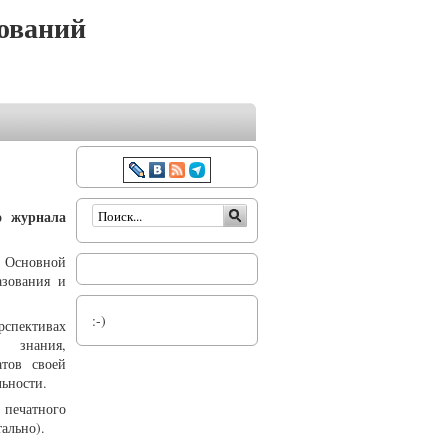
ований
Форма поиска
о журнала
. Основной
азования и
:-)
рспективах
о знания,
атов своей
льности.
печатного
ально).