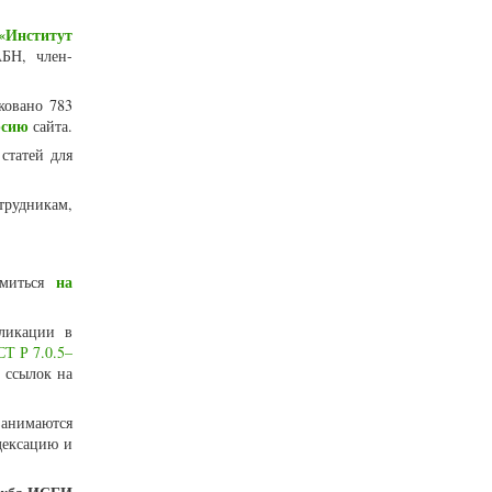
«Институт
БН, член-
ковано 783
рсию
сайта.
статей для
трудникам,
на
омиться
ликации в
Т Р 7.0.5–
 ссылок на
занимаются
дексацию и