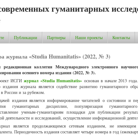
современных гуманитарных исслед
т
те
Публикации
Партнеры
Наши проекты
Контакты
 журнала «Studia Humanitatis» (2022, № 3)
 редакционная коллегия Международного электронного научног
мировании осеннего номера издания (2022, № 3).
журнал «Studia Humanitatis»
роект ИСГИ
основан в начале 2013 года
 издания журнала является содействие развитию гуманитарного обр
 в России и за рубежом.
дачей издания является информирование читателей о состоянии и пе
ития гуманитарных дисциплин, популяризация гуманитарног
оставление ученым-гуманитариям площадки для публикации результ
ой деятельности и исследований, осуществление информационной деяте
урнал является продолжающимся сетевым изданием, не имеющим 
алента. Периодичность издания составляет четыре номера в год (ежекварт